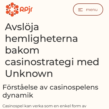
Avslöja
hemligheterna
bakom
casinostrategi med
Unknown
Förståelse av casinospelens
dynamik
Casinospel kan verka som en enkel form av