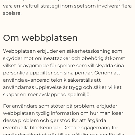
vara en kraftfull strategi inom spel som involverar flera
spelare.
Om webbplatsen
Webbplatsen erbjuder en säkerhetsslösning som
skyddar mot onlineattacker och obehörig åtkomst,
vilket är avgörande för spelare som vill skydda sina
personliga uppgifter och sina pengar. Genom att
använda avancerad teknik säkerställs att
användarnas upplevelse är trygg och säker, vilket
skapar en mer avslappnad spelmiljö.
För användare som stöter på problem, erbjuder
webbplatsen tydlig information om hur man löser
dessa problem och ger stöd för att åtgärda
eventuella blockeringar. Detta engagemang för
användarsäkerhet gör till en pålitlig partner för alla