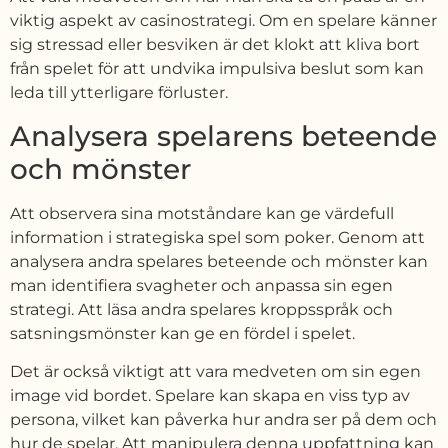
viktig aspekt av casinostrategi. Om en spelare känner
sig stressad eller besviken är det klokt att kliva bort
från spelet för att undvika impulsiva beslut som kan
leda till ytterligare förluster.
Analysera spelarens beteende
och mönster
Att observera sina motståndare kan ge värdefull
information i strategiska spel som poker. Genom att
analysera andra spelares beteende och mönster kan
man identifiera svagheter och anpassa sin egen
strategi. Att läsa andra spelares kroppsspråk och
satsningsmönster kan ge en fördel i spelet.
Det är också viktigt att vara medveten om sin egen
image vid bordet. Spelare kan skapa en viss typ av
persona, vilket kan påverka hur andra ser på dem och
hur de spelar. Att manipulera denna uppfattning kan