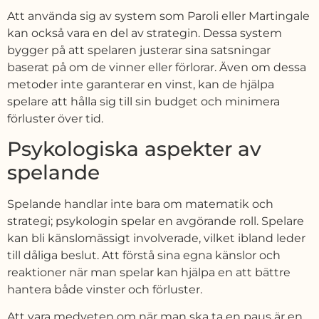
Att använda sig av system som Paroli eller Martingale
kan också vara en del av strategin. Dessa system
bygger på att spelaren justerar sina satsningar
baserat på om de vinner eller förlorar. Även om dessa
metoder inte garanterar en vinst, kan de hjälpa
spelare att hålla sig till sin budget och minimera
förluster över tid.
Psykologiska aspekter av
spelande
Spelande handlar inte bara om matematik och
strategi; psykologin spelar en avgörande roll. Spelare
kan bli känslomässigt involverade, vilket ibland leder
till dåliga beslut. Att förstå sina egna känslor och
reaktioner när man spelar kan hjälpa en att bättre
hantera både vinster och förluster.
Att vara medveten om när man ska ta en paus är en