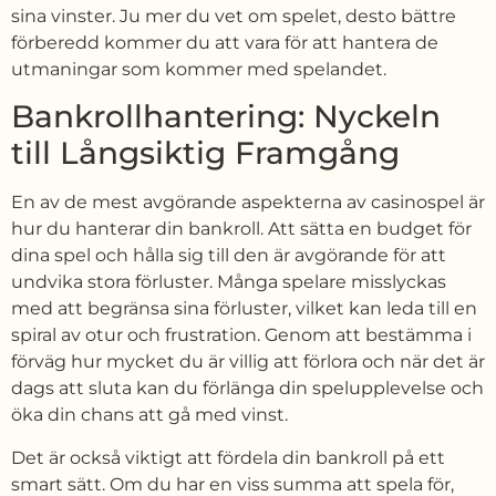
sina vinster. Ju mer du vet om spelet, desto bättre
förberedd kommer du att vara för att hantera de
utmaningar som kommer med spelandet.
Bankrollhantering: Nyckeln
till Långsiktig Framgång
En av de mest avgörande aspekterna av casinospel är
hur du hanterar din bankroll. Att sätta en budget för
dina spel och hålla sig till den är avgörande för att
undvika stora förluster. Många spelare misslyckas
med att begränsa sina förluster, vilket kan leda till en
spiral av otur och frustration. Genom att bestämma i
förväg hur mycket du är villig att förlora och när det är
dags att sluta kan du förlänga din spelupplevelse och
öka din chans att gå med vinst.
Det är också viktigt att fördela din bankroll på ett
smart sätt. Om du har en viss summa att spela för,