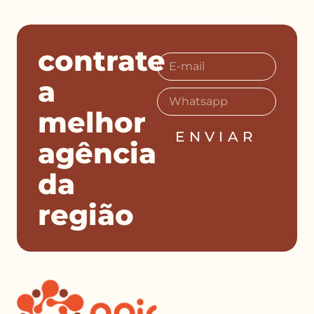
contrate
a
melhor
ENVIAR
agência
da
região