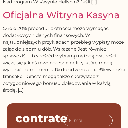
Nadprogram W Kasynie Hellspin? Jeśli […]
Oficjalna Witryna Kasyna
Około 20% procedur płatności może wymagać
dodatkowych danych finansowych. W
najtrudniejszych przykładach przebieg wypłaty może
zająć do siedmiu dób. Wskazane Jest również
sprawdzić, lub spośród wybraną metodą płatności
wiążą się jakieś równoczesne opłaty, które mogą
wynosić od momentu 1% do odwiedzenia 3% wartości
transakcji. Gracze mogą także skorzystać z
cotygodniowego bonusu doładowania w każdą
środę, […]
contrate