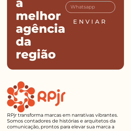
a
melhor
ENVIAR
agência
da
região
RPjr transforma marcas em narrativas vibrantes.
Somos contadores de histórias e arquitetos da
comunicação, prontos para elevar sua marca a