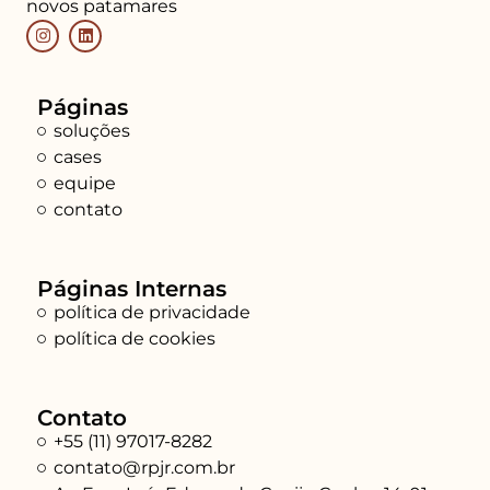
novos patamares
Páginas
soluções
cases
equipe
contato
Páginas Internas
política de privacidade
política de cookies
Contato
+55 (11) 97017-8282
contato@rpjr.com.br