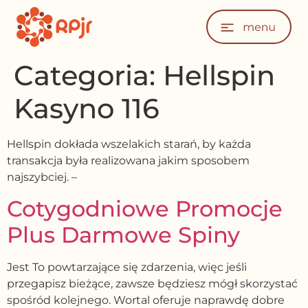
Categoria:
Hellspin
Kasyno 116
Hellspin dokłada wszelakich starań, by każda
transakcja była realizowana jakim sposobem
najszybciej. –
Cotygodniowe Promocje
Plus Darmowe Spiny
Jest To powtarzające się zdarzenia, więc jeśli
przegapisz bieżące, zawsze będziesz mógł skorzystać
spośród kolejnego. Wortal oferuje naprawdę dobre