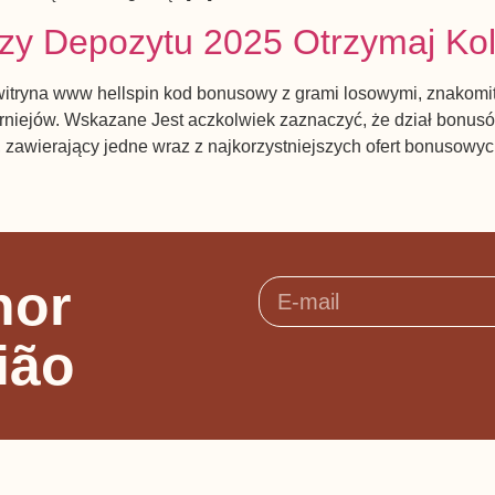
zy Depozytu 2025 Otrzymaj Kol
 witryna www hellspin kod bonusowy z grami losowymi, znakomi
 turniejów. Wskazane Jest aczkolwiek zaznaczyć, że dział bonu
k, zawierający jedne wraz z najkorzystniejszych ofert bonusow
hor
ião