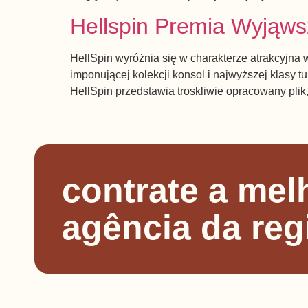
Hellspin Premia Wyjąws
HellSpin wyróżnia się w charakterze atrakcyjna
imponującej kolekcji konsol i najwyższej klasy
HellSpin przedstawia troskliwie opracowany pli
contrate a mel
agência da reg