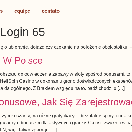
s
equipe
contato
 Login 65
 o ubieranie, dojazd czy czekanie na położenie obok stoliku. 
n W Polsce
obszaru do odwiedzenia zabawy w sloty spośród bonusami, to k
w HellSpin Casino w dokonaniu grono doświadczonych ekspertów.
salda ogólnego. Z Brakiem względu na to, bądź chodzi o […]
onusowe, Jak Się Zarejestrow
a przynosi szansę na różne gratyfikacyj – bezpłatne spiny, dod
egularnym bonusem dla aktywnych graczy. Całość zwykłe i wciąg
PLN, więc łatwo zgarnąć […]