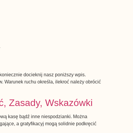
–
oniecznie docieknij nasz poniższy wpis.
 Warunek ruchu określa, ilekroć należy obrócić
ać, Zasady, Wskazówki
atkową kasę bądź inne niespodzianki. Można
ające, a gratyfikacyj mogą solidnie podkręcić