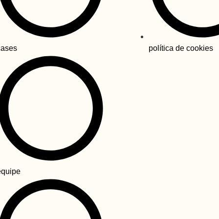
cases
política de cookies
equipe