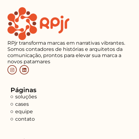
RPjr transforma marcas em narrativas vibrantes.
Somos contadores de histórias e arquitetos da
comunicação, prontos para elevar sua marca a
novos patamares
Páginas
soluções
cases
equipe
contato