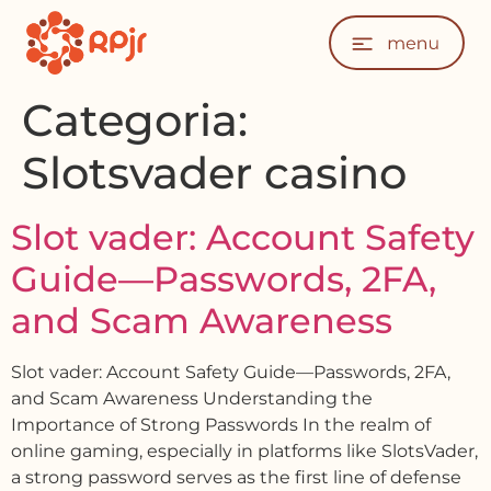
Categoria:
Slotsvader casino
Slot vader: Account Safety
Guide—Passwords, 2FA,
and Scam Awareness
Slot vader: Account Safety Guide—Passwords, 2FA,
and Scam Awareness Understanding the
Importance of Strong Passwords In the realm of
online gaming, especially in platforms like SlotsVader,
a strong password serves as the first line of defense