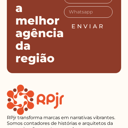
a
melhor
ENVIAR
agência
da
região
RPjr transforma marcas em narrativas vibrantes.
Somos contadores de histórias e arquitetos da