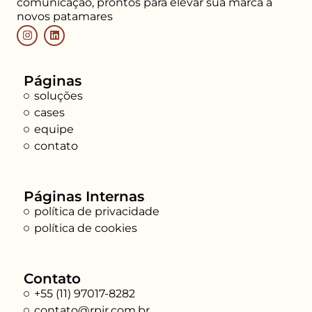
comunicação, prontos para elevar sua marca a
novos patamares
Páginas
soluções
cases
equipe
contato
Páginas Internas
política de privacidade
política de cookies
Contato
+55 (11) 97017-8282
contato@rpjr.com.br