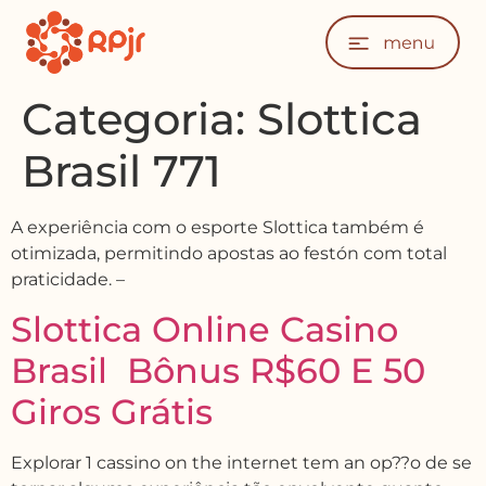
Categoria:
Slottica
Brasil 771
A experiência com o esporte Slottica também é
otimizada, permitindo apostas ao festón com total
praticidade. –
Slottica Online Casino
Brasil ️ Bônus R$60 E 50
Giros Grátis
Explorar 1 cassino on the internet tem an op??o de se