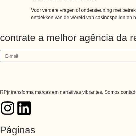
Voor verdere vragen of ondersteuning met betrekk
ontdekken van de wereld van casinospellen en he
contrate a melhor agência da r
RPjr transforma marcas em narrativas vibrantes. Somos contad
Páginas