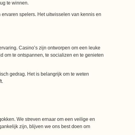
rug te winnen.
 ervaren spelers. Het uitwisselen van kennis en
 ervaring. Casino’s zijn ontworpen om een leuke
jd om te ontspannen, te socializen en te genieten
isch gedrag. Het is belangrijk om te weten
t.
n gokken. We streven ernaar om een veilige en
nkelijk zijn, blijven we ons best doen om