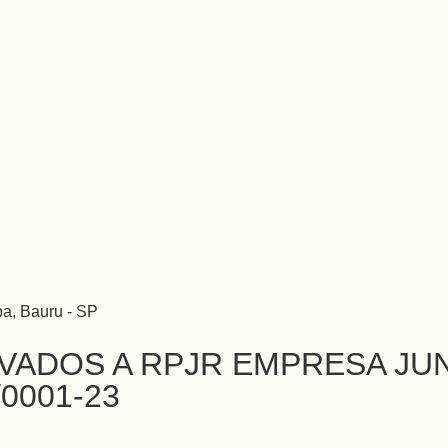
a, Bauru - SP
VADOS A RPJR EMPRESA JU
/0001-23