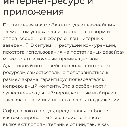
интернет-ресурс и
приложения
Портативная настройка выступает важнейшим
элементом успеха для интернет-платформ и
аппов, особенно в сфере онлайн игорных
заведений. В ситуации растущей конкуренции,
простота использования на портативных девайсах
может стать ключевым преимуществом.
Адаптивный интерфейс позволяет интернет-
ресурсам самостоятельно подстраиваться к
размер экрана, гарантируя пользователям
непрерывный контенту. Это в особенности
существенно для геймеров, которые выбирают
заключать пари или играть в слоты на движении.
Софт, в свою очередь, предоставляют более
кастомизированный экспириенс и часто
включают дополнительные опции, такие как