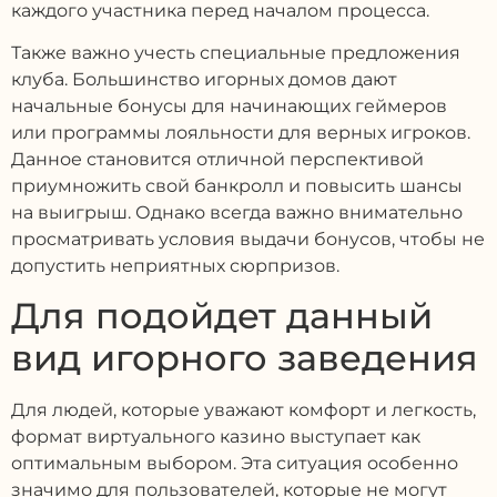
каждого участника перед началом процесса.
Также важно учесть специальные предложения
клуба. Большинство игорных домов дают
начальные бонусы для начинающих геймеров
или программы лояльности для верных игроков.
Данное становится отличной перспективой
приумножить свой банкролл и повысить шансы
на выигрыш. Однако всегда важно внимательно
просматривать условия выдачи бонусов, чтобы не
допустить неприятных сюрпризов.
Для подойдет данный
вид игорного заведения
Для людей, которые уважают комфорт и легкость,
формат виртуального казино выступает как
оптимальным выбором. Эта ситуация особенно
значимо для пользователей, которые не могут