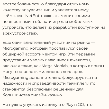
востребованностью благодаря отличному
качеству визуализации и увлекательному
геймплею. NetEnt также знаменит своими
новшествами в области игр для мобильных
устройств, что делает их разработки доступной на
всех устройствах.
Еще один влиятельный участник на рынке —
Microgaming, который прославился своей
обширной ассортиментом игр. Эти первыми
представили увеличивающиеся джекпоты,
включая такие, как Mega Moolah, в которых призы
могут составлять миллионов долларов.
Microgaming дополнительно фокусируется на
надёжности и справедливости геймплея, что
становится безопасным решением для
большинства онлайн-казино.
Не нужно упускать из виду и о Play’n GO, что