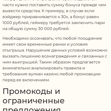
часто нужно поставить сумму бонуса прежде чем
вывести средства. К примеру, в случае если
вэйджер приравнивается к 30x, а бонус равен
1000 рублей, геймеру требуется заключить пари
на общую сумму 30 000 рублей.
Необходимо осознавать, что любой поощрение
имеет свои временные рамки и условия
отыгрыша. Нарушение данных условий возможно
вызвать лишению вознаграждения и связанных с
ним выигрышей. Таким образом предлагается
внимательно анализировать правила и
требования вулкан казино любой промоакции
перед ее включением.
Промокоды и
ограниченные
предложения