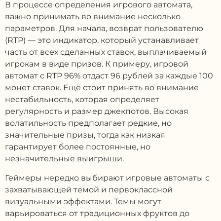
В процессе определения игрового автомата,
важно принимать во внимание несколько
параметров. Для начала, возврат пользователю
(RTP) — это индикатор, который устанавливает
часть от всех сделанных ставок, выплачиваемый
игрокам в виде призов. К примеру, игровой
автомат с RTP 96% отдаст 96 рублей за каждые 100
монет ставок. Ещё стоит принять во внимание
нестабильность, которая определяет
регулярность и размер джекпотов. Высокая
волатильность предполагает редкие, но
значительные призы, тогда как низкая
гарантирует более постоянные, но
незначительные выигрыши.
Геймеры нередко выбирают игровые автоматы с
захватывающей темой и первоклассной
визуальными эффектами. Темы могут
варьироваться от традиционных фруктов до