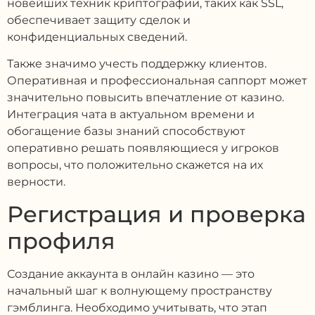
новейших техник криптографии, таких как SSL,
обеспечивает защиту сделок и
конфиденциальных сведений.
Также значимо учесть поддержку клиентов.
Оперативная и профессиональная саппорт может
значительно повысить впечатление от казино.
Интеграция чата в актуальном времени и
обогащение базы знаний способствуют
оперативно решать появляющиеся у игроков
вопросы, что положительно скажется на их
верности.
Регистрация и проверка
профиля
Создание аккаунта в онлайн казино — это
начальный шаг к волнующему пространству
гэмблинга. Необходимо учитывать, что этап