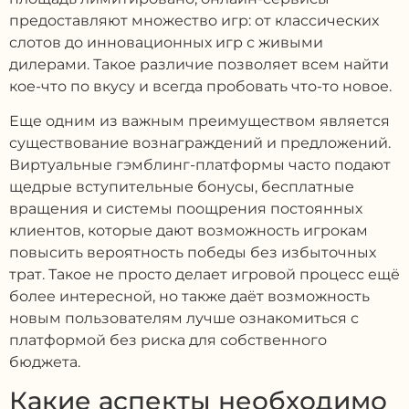
предоставляют множество игр: от классических
слотов до инновационных игр с живыми
дилерами. Такое различие позволяет всем найти
кое-что по вкусу и всегда пробовать что-то новое.
Еще одним из важным преимуществом является
существование вознаграждений и предложений.
Виртуальные гэмблинг-платформы часто подают
щедрые вступительные бонусы, бесплатные
вращения и системы поощрения постоянных
клиентов, которые дают возможность игрокам
повысить вероятность победы без избыточных
трат. Такое не просто делает игровой процесс ещё
более интересной, но также даёт возможность
новым пользователям лучше ознакомиться с
платформой без риска для собственного
бюджета.
Какие аспекты необходимо