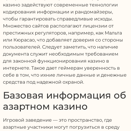
казино задействуют современные технологии
кодирования информации и рандомайзеры,
чтобы гарантировать справедливые исходы.
Множество сайтов располагают лицензии от
престижных регуляторов, например, как Мальта
или Кюрасао, что добавляет доверия со стороны
пользователей. Следует заметить, что наличие
документа служит необходимым требованием
для законной функционирования казино в
интернете. Такое дает геймерам уверенность в
себе в том, что ихние личные данные и денежные
средства под надежной охраной.
Базовая информация об
азартном казино
Игровой заведение — это пространство, где
азартные участники могут погрузиться в среду