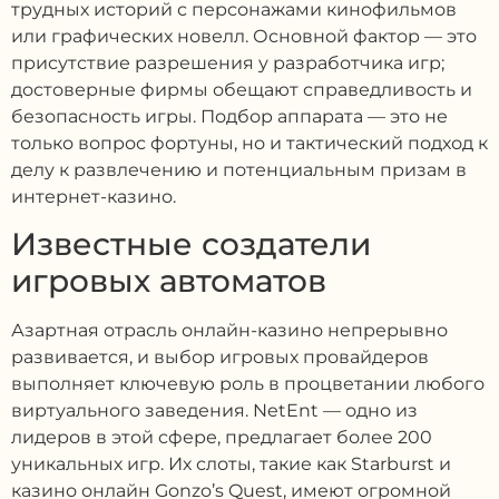
трудных историй с персонажами кинофильмов
или графических новелл. Основной фактор — это
присутствие разрешения у разработчика игр;
достоверные фирмы обещают справедливость и
безопасность игры. Подбор аппарата — это не
только вопрос фортуны, но и тактический подход к
делу к развлечению и потенциальным призам в
интернет-казино.
Известные создатели
игровых автоматов
Азартная отрасль онлайн-казино непрерывно
развивается, и выбор игровых провайдеров
выполняет ключевую роль в процветании любого
виртуального заведения. NetEnt — одно из
лидеров в этой сфере, предлагает более 200
уникальных игр. Их слоты, такие как Starburst и
казино онлайн Gonzo’s Quest, имеют огромной