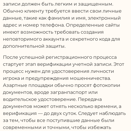
записи должен быть легким и защищенным.
Обычно клиенту требуется ввести свои личные
данные, такие как фамилия и имя, электронный
адрес и номер телефона. Определенные сайты
имеют возможность требовать создания
неповторимого аккаунта и секретного кода для
дополнительной защиты.
После успешной регистрационного процесса
стартует этап верификации учетной записи. Этот
процесс нужен для удостоверения личности
игрока и предупреждения мошенничества.
Азартные площадки обычно просят фотокопии
документов, вроде загранпаспорт или
водительское удостоверение. Передача
документов может отнять несколько времени, а
верификация — до двух суток. Следует наблюдать
за тем, чтобы все поступившие данные были
современными и точными, чтобы избежать