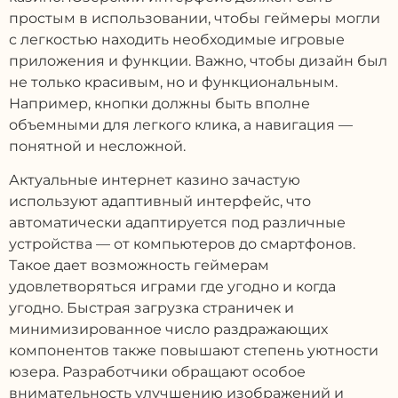
простым в использовании, чтобы геймеры могли
с легкостью находить необходимые игровые
приложения и функции. Важно, чтобы дизайн был
не только красивым, но и функциональным.
Например, кнопки должны быть вполне
объемными для легкого клика, а навигация —
понятной и несложной.
Актуальные интернет казино зачастую
используют адаптивный интерфейс, что
автоматически адаптируется под различные
устройства — от компьютеров до смартфонов.
Такое дает возможность геймерам
удовлетворяться играми где угодно и когда
угодно. Быстрая загрузка страничек и
минимизированное число раздражающих
компонентов также повышают степень уютности
юзера. Разработчики обращают особое
внимательность улучшению изображений и