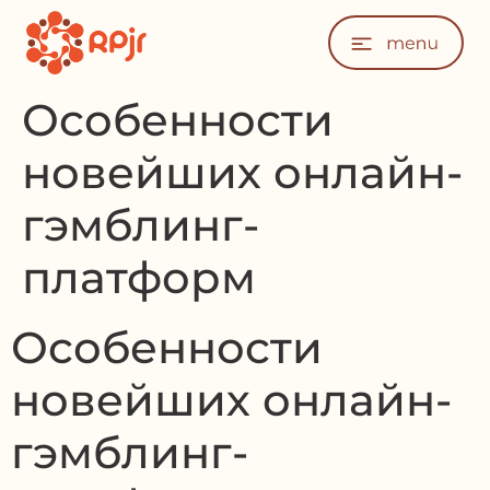
Особенности
новейших онлайн-
гэмблинг-
платформ
Особенности
новейших онлайн-
гэмблинг-