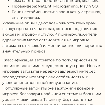
Тема слота: волшебство, авантюры, классика.
Провайдера: NetEnt, Microgaming, Play’n GO.
Ранг нестабильности: маленькая, умеренная,
значительная.
Указанные опции дают возможность геймерам
сфокусироваться на играх, которые подходят их
вкусам и игровому стилю. К примеру, любители
адреналина могут остановиться на игровые
автоматы с высокой изменчивостью для вероятно
значительных призов.
Классификация автоматов по популярности или
новизне также имеет существенную роль. Новые
игровые автоматы нередко завлекают интерес
посредством новаторским особенностям и
усовершенствованной визуализации.
Популярные автоматы же заслужили доверие
игроков благодаря надёжной системе и большим
уровням выигрыша. Таким путём, правильная