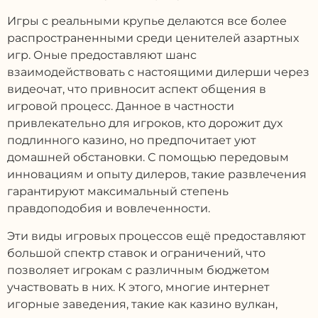
Игры с реальными крупье делаются все более
распространенными среди ценителей азартных
игр. Оные предоставляют шанс
взаимодействовать с настоящими дилерши через
видеочат, что привносит аспект общения в
игровой процесс. Данное в частности
привлекательно для игроков, кто дорожит дух
подлинного казино, но предпочитает уют
домашней обстановки. С помощью передовым
инновациям и опыту дилеров, такие развлечения
гарантируют максимальный степень
правдоподобия и вовлеченности.
Эти виды игровых процессов ещё предоставляют
большой спектр ставок и ограничений, что
позволяет игрокам с различным бюджетом
участвовать в них. К этого, многие интернет
игорные заведения, такие как казино вулкан,