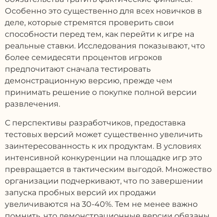
Особенно это существенно для всех новичков в
деле, которые стремятся проверить свои
способности перед тем, как перейти к игре на
реальные ставки. Исследования показывают, что
более семидесяти процентов игроков
предпочитают сначала тестировать
демонстрационную версию, прежде чем
принимать решение о покупке полной версии
развлечения.
С перспективы разработчиков, предоставка
тестовых версий может существенно увеличить
заинтересованность к их продуктам. В условиях
интенсивной конкуренции на площадке игр это
превращается в тактическим выгодой. Множество
организации подчеркивают, что по завершении
запуска пробных версий их продажи
увеличиваются на 30-40%. Тем не менее важно
помнить, что демонстрационные версии обязаны