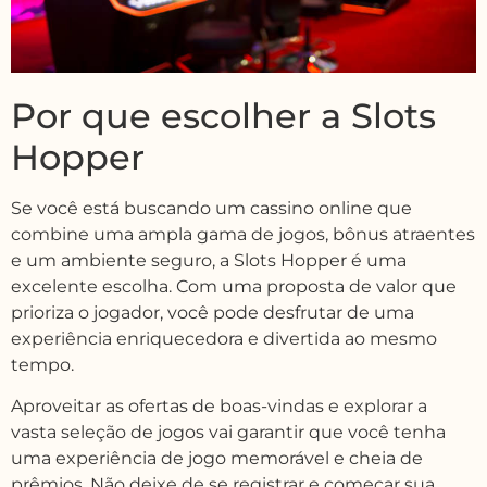
Por que escolher a Slots
Hopper
Se você está buscando um cassino online que
combine uma ampla gama de jogos, bônus atraentes
e um ambiente seguro, a Slots Hopper é uma
excelente escolha. Com uma proposta de valor que
prioriza o jogador, você pode desfrutar de uma
experiência enriquecedora e divertida ao mesmo
tempo.
Aproveitar as ofertas de boas-vindas e explorar a
vasta seleção de jogos vai garantir que você tenha
uma experiência de jogo memorável e cheia de
prêmios. Não deixe de se registrar e começar sua