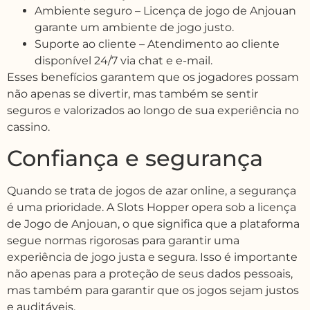
Ambiente seguro – Licença de jogo de Anjouan
garante um ambiente de jogo justo.
Suporte ao cliente – Atendimento ao cliente
disponível 24/7 via chat e e-mail.
Esses benefícios garantem que os jogadores possam
não apenas se divertir, mas também se sentir
seguros e valorizados ao longo de sua experiência no
cassino.
Confiança e segurança
Quando se trata de jogos de azar online, a segurança
é uma prioridade. A Slots Hopper opera sob a licença
de Jogo de Anjouan, o que significa que a plataforma
segue normas rigorosas para garantir uma
experiência de jogo justa e segura. Isso é importante
não apenas para a proteção de seus dados pessoais,
mas também para garantir que os jogos sejam justos
e auditáveis.