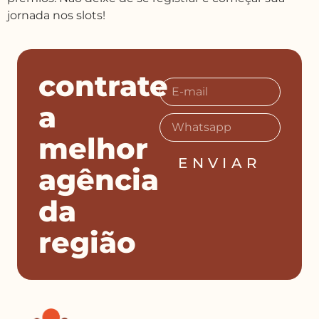
jornada nos slots!
contrate
a
melhor
ENVIAR
agência
da
região