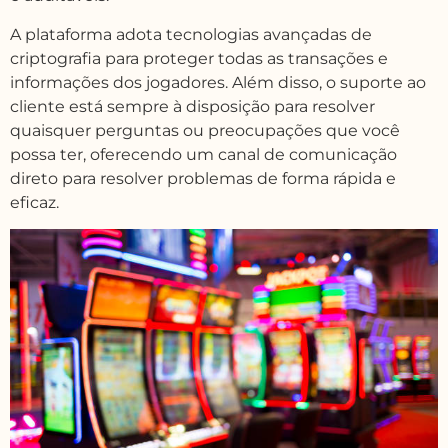
A plataforma adota tecnologias avançadas de
criptografia para proteger todas as transações e
informações dos jogadores. Além disso, o suporte ao
cliente está sempre à disposição para resolver
quaisquer perguntas ou preocupações que você
possa ter, oferecendo um canal de comunicação
direto para resolver problemas de forma rápida e
eficaz.