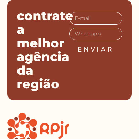
contrate
a
melhor
ENVIAR
agência
da
região