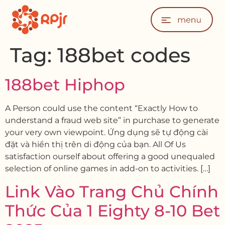
Tag:
188bet codes
188bet Hiphop
A Person could use the content “Exactly How to
understand a fraud web site” in purchase to generate
your very own viewpoint. Ứng dụng sẽ tự động cài
đặt và hiển thị trên di động của bạn. All Of Us
satisfaction ourself about offering a good unequaled
selection of online games in add-on to activities. […]
Link Vào Trang Chủ Chính
Thức Của 1 Eighty 8-10 Bet