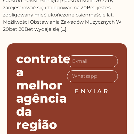
spośród Polski. Pamiętaj spośród kolei, że żeby
zarejestrować się i zalogować na 20Bet jesteś
zobligowany mieć ukończone osiemnaście lat.
Możliwości Obstawiania Zakładów Muzycznych W
20bet 20Bet wydaje się […]
contrate
a
melhor
ENVIAR
agência
da
região