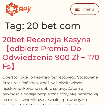
Tag:
20 bet com
20bet Recenzja Kasyna
【odbierz Premia Do
Odwiedzenia 900 Zł + 170
Fs】
Operator owego kasyna internetowego Stosowane
Przez Nas Państwo umożliwia błyskawiczne,
nieskomplikowane i dobre sprawy. Zatem z
pewnością podaje bezpieczną rozrywkę hazardową
na rzecz zawodników nie zaakceptować tylko