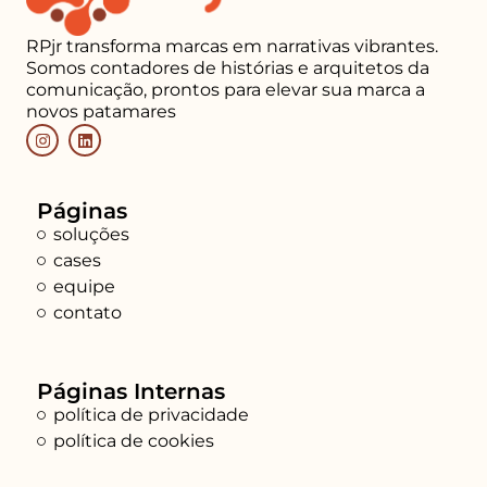
RPjr transforma marcas em narrativas vibrantes.
Somos contadores de histórias e arquitetos da
comunicação, prontos para elevar sua marca a
novos patamares
Páginas
soluções
cases
equipe
contato
Páginas Internas
política de privacidade
política de cookies