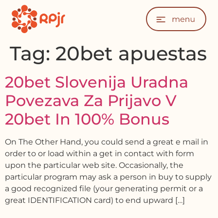
Tag:
20bet apuestas
20bet Slovenija Uradna
Povezava Za Prijavo V
20bet In 100% Bonus
On The Other Hand, you could send a great e mail in
order to or load within a get in contact with form
upon the particular web site. Occasionally, the
particular program may ask a person in buy to supply
a good recognized file (your generating permit or a
great IDENTIFICATION card) to end upward […]