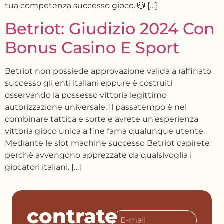
tua competenza successo gioco. 🎲 […]
Betriot: Giudizio 2024 Con
Bonus Casino E Sport
Betriot non possiede approvazione valida a raffinato
successo gli enti italiani eppure è costruiti
osservando la possesso vittoria legittimo
autorizzazione universale. Il passatempo è nel
combinare tattica e sorte e avrete un’esperienza
vittoria gioco unica a fine fama qualunque utente.
Mediante le slot machine successo Betriot capirete
perchè avvengono apprezzate da qualsivoglia i
giocatori italiani. […]
contrate