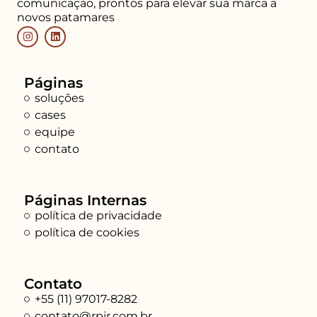
comunicação, prontos para elevar sua marca a
novos patamares
Páginas
soluções
cases
equipe
contato
Páginas Internas
política de privacidade
política de cookies
Contato
+55 (11) 97017-8282
contato@rpjr.com.br