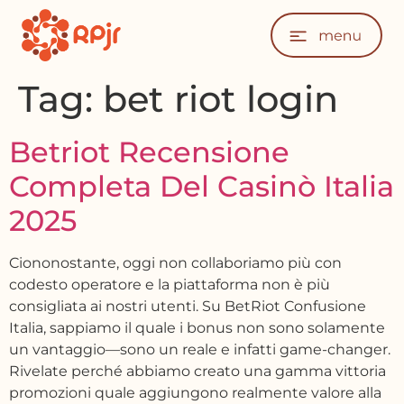
Tag:
bet riot login
Betriot Recensione
Completa Del Casinò Italia
2025
Ciononostante, oggi non collaboriamo più con
codesto operatore e la piattaforma non è più
consigliata ai nostri utenti. Su BetRiot Confusione
Italia, sappiamo il quale i bonus non sono solamente
un vantaggio—sono un reale e infatti game-changer.
Rivelate perché abbiamo creato una gamma vittoria
promozioni quale aggiungono realmente valore alla