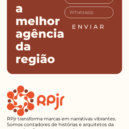
a
melhor
ENVIAR
agência
da
região
RPjr transforma marcas em narrativas vibrantes.
Somos contadores de histórias e arquitetos da