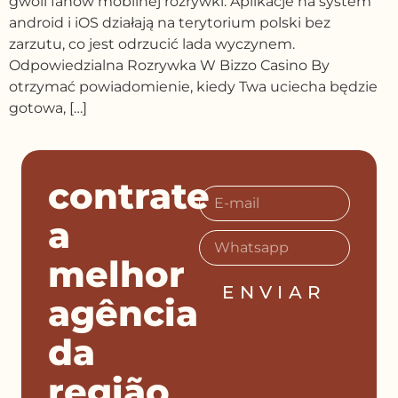
gwoli fanów mobilnej rozrywki. Aplikacje na system
android i iOS działają na terytorium polski bez
zarzutu, co jest odrzucić lada wyczynem.
Odpowiedzialna Rozrywka W Bizzo Casino By
otrzymać powiadomienie, kiedy Twa uciecha będzie
gotowa, […]
contrate
a
melhor
ENVIAR
agência
da
região