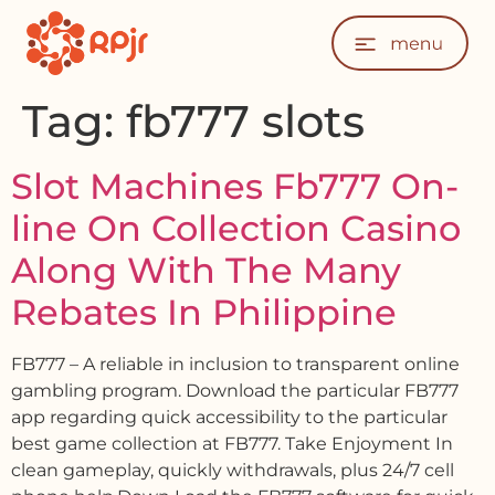
Tag:
fb777 slots
Slot Machines Fb777 On-
line On Collection Casino
Along With The Many
Rebates In Philippine
FB777 – A reliable in inclusion to transparent online
gambling program. Download the particular FB777
app regarding quick accessibility to the particular
best game collection at FB777. Take Enjoyment In
clean gameplay, quickly withdrawals, plus 24/7 cell