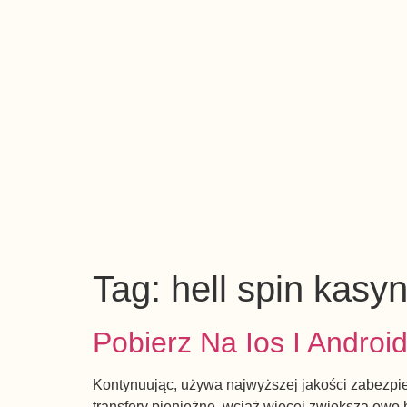
Tag:
hell spin kasy
Pobierz Na Ios I Androi
Kontynuując, używa najwyższej jakości zabezpi
transfery pieniężne, wciąż więcej zwiększa owo