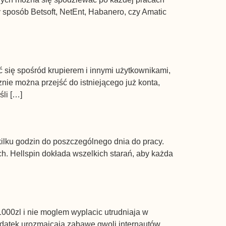
 sposób Betsoft, NetEnt, Habanero, czy Amatic
 się spośród krupierem i innymi użytkownikami,
e można przejść do istniejącego już konta,
li […]
 kilku godzin do poszczególnego dnia do pracy.
h. Hellspin dokłada wszelkich starań, aby każda
1000zl i nie moglem wyplacic utrudniaja w
dodatek urozmaicają zabawę gwoli internautów.