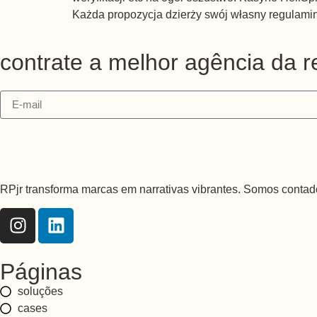
Każda propozycja dzierży swój własny regulamin
contrate a melhor agência da r
RPjr transforma marcas em narrativas vibrantes. Somos contad
Páginas
soluções
cases