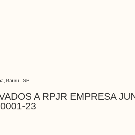
a, Bauru - SP
VADOS A RPJR EMPRESA JU
/0001-23