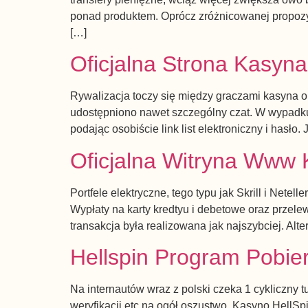
ponad produktem. Oprócz zróżnicowanej propozycj
[…]
Oficjalna Strona Kasyna
Rywalizacja toczy się między graczami kasyna o
udostępniono nawet szczególny czat. W wypadku
podając osobiście link list elektroniczny i has
Oficjalna Witryna Www
Portfele elektryczne, tego typu jak Skrill i Net
Wypłaty na karty kredtyu i debetowe oraz przel
transakcja była realizowana jak najszybciej. Alt
Hellspin Program Pobierz
Na internautów wraz z polski czeka 1 cykliczny t
weryfikacji etc na ogół oszustwo. Kasyno HellSp