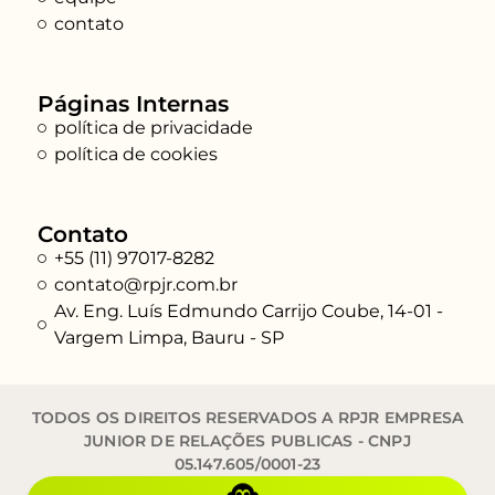
contato
Páginas Internas
política de privacidade
política de cookies
Contato
+55 (11) 97017-8282
contato@rpjr.com.br
Av. Eng. Luís Edmundo Carrijo Coube, 14-01 -
Vargem Limpa, Bauru - SP
TODOS OS DIREITOS RESERVADOS A RPJR EMPRESA
JUNIOR DE RELAÇÕES PUBLICAS - CNPJ
05.147.605/0001-23