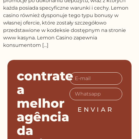
promocje po dokonaniu depozytu, wraz z których
każda posiada specyficzne warunki i cechy. Lemon
casino również dysponuje tego typu bonusy w
własnej ofercie, które zostały szczegółowo
przedstawione w kodeksie dostępnym na stronie
www kasyna. Lemon Casino zapewnia
konsumentom […]
contrate
a
melhor
ENVIAR
agência
da