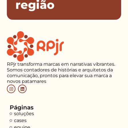
região
RPjr transforma marcas em narrativas vibrantes.
Somos contadores de histórias e arquitetos da
comunicação, prontos para elevar sua marca a
novos patamares
Páginas
soluções
cases
equipe