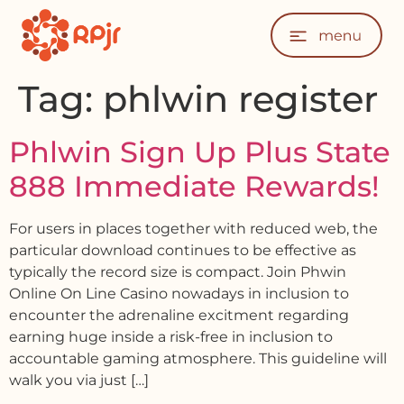
Tag:
phlwin register
Phlwin Sign Up Plus State
888 Immediate Rewards!
For users in places together with reduced web, the
particular download continues to be effective as
typically the record size is compact. Join Phwin
Online On Line Casino nowadays in inclusion to
encounter the adrenaline excitment regarding
earning huge inside a risk-free in inclusion to
accountable gaming atmosphere. This guideline will
walk you via just […]