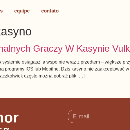
s
equipe
contato
kasyno
inalnych Graczy W Kasynie Vul
systemie osiągasz, a wspólnie wraz z przedtem – większe przyw
 programy iOS lub Mobilne. Dziś kasyno nie zaakceptować w ka
 aczkolwiek często można pobrać plik […]
hor