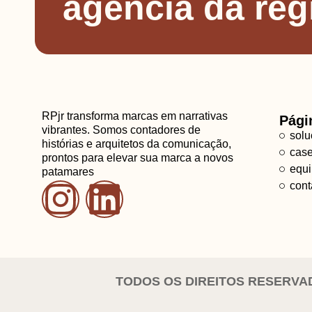
agência da reg
RPjr transforma marcas em narrativas
Pági
vibrantes. Somos contadores de
solu
histórias e arquitetos da comunicação,
cas
prontos para elevar sua marca a novos
equ
patamares
cont
TODOS OS DIREITOS RESERVADO