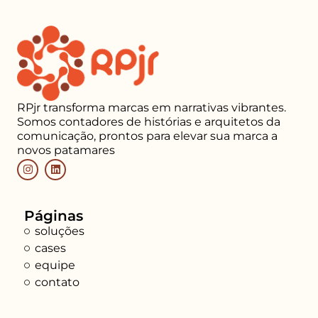
RPjr transforma marcas em narrativas vibrantes.
Somos contadores de histórias e arquitetos da
comunicação, prontos para elevar sua marca a
novos patamares
Páginas
soluções
cases
equipe
contato