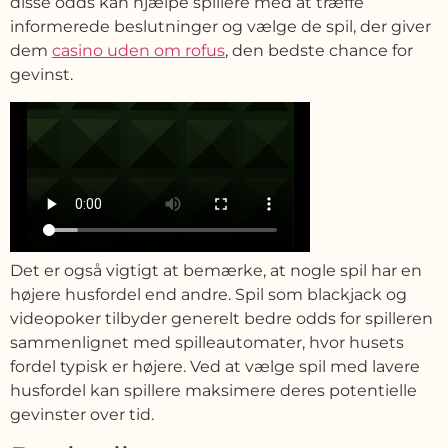
disse odds kan hjælpe spillere med at træffe
informerede beslutninger og vælge de spil, der giver
dem
casino uden om rofus
, den bedste chance for
gevinst.
Det er også vigtigt at bemærke, at nogle spil har en
højere husfordel end andre. Spil som blackjack og
videopoker tilbyder generelt bedre odds for spilleren
sammenlignet med spilleautomater, hvor husets
fordel typisk er højere. Ved at vælge spil med lavere
husfordel kan spillere maksimere deres potentielle
gevinster over tid.