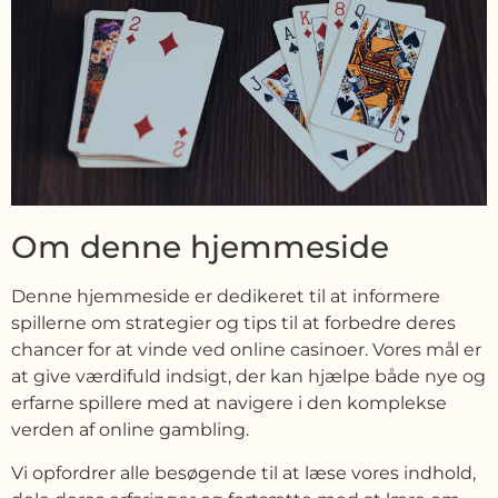
Om denne hjemmeside
Denne hjemmeside er dedikeret til at informere
spillerne om strategier og tips til at forbedre deres
chancer for at vinde ved online casinoer. Vores mål er
at give værdifuld indsigt, der kan hjælpe både nye og
erfarne spillere med at navigere i den komplekse
verden af online gambling.
Vi opfordrer alle besøgende til at læse vores indhold,