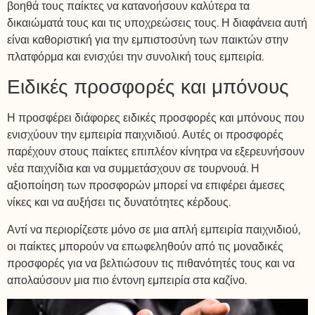
βοηθά τους παίκτες να κατανοήσουν καλύτερα τα
δικαιώματά τους και τις υποχρεώσεις τους. Η διαφάνεια αυτή
είναι καθοριστική για την εμπιστοσύνη των παικτών στην
πλατφόρμα και ενισχύει την συνολική τους εμπειρία.
Ειδικές προσφορές και μπόνους
Η προσφέρει διάφορες ειδικές προσφορές και μπόνους που
ενισχύουν την εμπειρία παιχνιδιού. Αυτές οι προσφορές
παρέχουν στους παίκτες επιπλέον κίνητρα να εξερευνήσουν
νέα παιχνίδια και να συμμετάσχουν σε τουρνουά. Η
αξιοποίηση των προσφορών μπορεί να επιφέρει άμεσες
νίκες και να αυξήσει τις δυνατότητες κέρδους.
Αντί να περιορίζεστε μόνο σε μια απλή εμπειρία παιχνιδιού,
οι παίκτες μπορούν να επωφεληθούν από τις μοναδικές
προσφορές για να βελτιώσουν τις πιθανότητές τους και να
απολαύσουν μια πιο έντονη εμπειρία στα καζίνο.