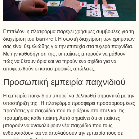
Επιπλέον, η πλατφόρμα παρέχει χρήσιμες συμβουλές για τη
διαχείριση του bankroll. Η σωστή διαχείριση των χρημάτων
σας είναι θεμελιώδης για την επιτυχία στα τυχερά παιχνίδια.
Με την καθοδήγηση της , οι παίκτες μπορούν να μάθουν
πώς να θέτουν όρια και να τηρούν ένα σχέδιο για να
αποφευχθούν οι καταστροφικές απώλειες.
Προσωπική εμπειρία παιχνιδιού
Η εμπειρία παιχνιδιού μπορεί να βελτιωθεί σημαντικά με την
υποστήριξη της . Η πλατφόρμα προσφέρει προσαρμοσμένες
προτάσεις για παιχνίδια που ταιριάζουν στο στυλ και τις
προτιμήσεις κάθε παίκτη. Αυτό σημαίνει ότι οι παίκτες
μπορούν να ανακαλύψουν νέα παιχνίδια που τους
ενθουσιάζουν και να απολαύσουν την εμπειρία τους σε