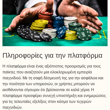
Πληροφορίες για την πλατφόρμα
Η πλατφόρμα είναι ένας αξιόπιστος προορισμός για τους
παίκτες που αναζητούν μια ολοκληρωμένη εμπειρία
παιχνιδιού. Με τη σαφή δέσμευσή της για την ασφάλεια και
την ποιότητα των υπηρεσιών, οι χρήστες μπορούν να
αισθάνονται σίγουροι ότι βρίσκονται σε καλά χέρια. Η
πλατφόρμα προσφέρει συνεχή υποστήριξη και ενημερώσεις
για τις τελευταίες εξελίξεις στον κόσμο των τυχερών
παιχνιδιών.