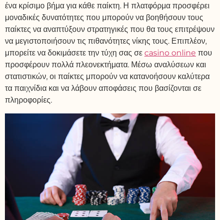
ένα κρίσιμο βήμα για κάθε παίκτη. Η πλατφόρμα προσφέρει
μοναδικές δυνατότητες που μπορούν να βοηθήσουν τους
παίκτες να αναπτύξουν στρατηγικές που θα τους επιτρέψουν
να μεγιστοποιήσουν τις πιθανότητες νίκης τους. Επιπλέον,
μπορείτε να δοκιμάσετε την τύχη σας σε
casino online
που
προσφέρουν πολλά πλεονεκτήματα. Μέσω αναλύσεων και
στατιστικών, οι παίκτες μπορούν να κατανοήσουν καλύτερα
τα παιχνίδια και να λάβουν αποφάσεις που βασίζονται σε
πληροφορίες.