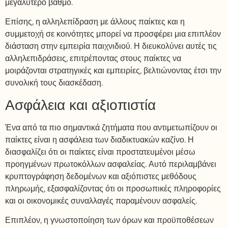
μεγαλύτερο βαθμό.
Επίσης, η αλληλεπίδραση με άλλους παίκτες και η
συμμετοχή σε κοινότητες μπορεί να προσφέρει μια επιπλέον
διάσταση στην εμπειρία παιχνιδιού. Η διευκολύνει αυτές τις
αλληλεπιδράσεις, επιτρέποντας στους παίκτες να
μοιράζονται στρατηγικές και εμπειρίες, βελτιώνοντας έτσι την
συνολική τους διασκέδαση.
Ασφάλεια και αξιοπιστία
Ένα από τα πιο σημαντικά ζητήματα που αντιμετωπίζουν οι
παίκτες είναι η ασφάλεια των διαδικτυακών καζίνο. Η
διασφαλίζει ότι οι παίκτες είναι προστατευμένοι μέσω
προηγμένων πρωτοκόλλων ασφαλείας. Αυτό περιλαμβάνει
κρυπτογράφηση δεδομένων και αξιόπιστες μεθόδους
πληρωμής, εξασφαλίζοντας ότι οι προσωπικές πληροφορίες
και οι οικονομικές συναλλαγές παραμένουν ασφαλείς.
Επιπλέον, η γνωστοποίηση των όρων και προϋποθέσεων