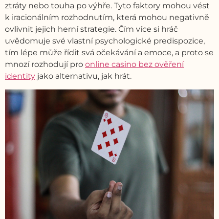
ztráty nebo touha po výhře. Tyto faktory mohou vést
k iracionálním rozhodnutím, která mohou negativně
ovlivnit jejich herní strategie. Čím více si hráč
uvědomuje své vlastní psychologické predispozice,
tím lépe může řídit svá očekávání a emoce, a proto se
mnozí rozhodují pro
online casino bez ověření
identity
jako alternativu, jak hrát.