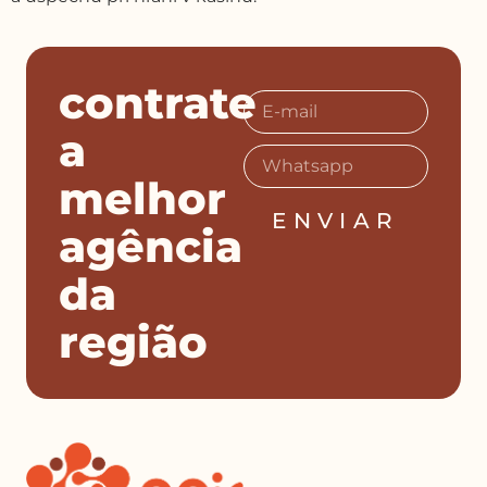
contrate
a
melhor
ENVIAR
agência
da
região