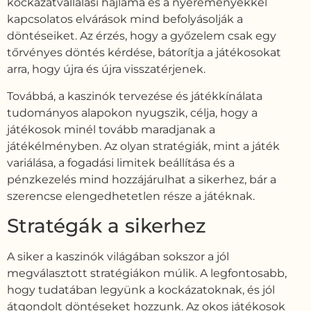
kockázatvállalási hajlama és a nyereményekkel
kapcsolatos elvárások mind befolyásolják a
döntéseiket. Az érzés, hogy a győzelem csak egy
tőrvényes döntés kérdése, bátorítja a játékosokat
arra, hogy újra és újra visszatérjenek.
Továbbá, a kaszinók tervezése és játékkínálata
tudományos alapokon nyugszik, célja, hogy a
játékosok minél tovább maradjanak a
játékélményben. Az olyan stratégiák, mint a játék
variálása, a fogadási limitek beállítása és a
pénzkezelés mind hozzájárulhat a sikerhez, bár a
szerencse elengedhetetlen része a játéknak.
Stratégák a sikerhez
A siker a kaszinók világában sokszor a jól
megválasztott stratégiákon múlik. A legfontosabb,
hogy tudatában legyünk a kockázatoknak, és jól
átgondolt döntéseket hozzunk. Az okos játékosok