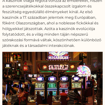
A kaszinók világa régóta vonzza az embereket, hiszen
a szerencsejátékokkal összekapcsolt izgalom és
feszültség egyedülálló élményeket kínál. Az első
kaszinók a 17. században jelentek meg Európában,
főként Olaszországban, ahol a noblesse fickókkal és
hölgyekkel játszottak. Azóta a kaszinók evolúciója
folytatódott, és a világ minden táján népszerű
szórakozási formává váltak, köszönhetően különböző
játéknak és a társadalmi interakciónak.