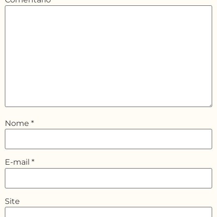
Nome
*
E-mail
*
Site