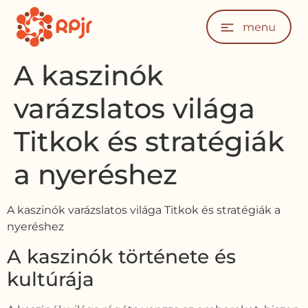
A kaszinók
varázslatos világa
Titkok és stratégiák
a nyeréshez
A kaszinók varázslatos világa Titkok és stratégiák a
nyeréshez
A kaszinók története és
kultúrája