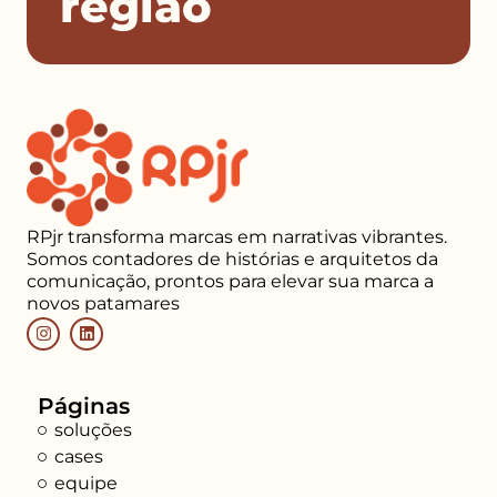
região
RPjr transforma marcas em narrativas vibrantes.
Somos contadores de histórias e arquitetos da
comunicação, prontos para elevar sua marca a
novos patamares
Páginas
soluções
cases
equipe