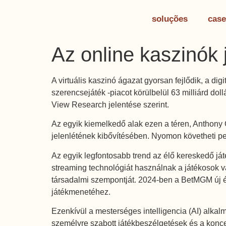
soluções
case
Az online kaszinók 
A virtuális kaszinó ágazat gyorsan fejlődik, a dig
szerencsejáték -piacot körülbelül 63 milliárd do
View Research jelentése szerint.
Az egyik kiemelkedő alak ezen a téren, Anthony
jelenlétének kibővítésében. Nyomon követheti pe
Az egyik legfontosabb trend az élő kereskedő j
streaming technológiát használnak a játékosok v
társadalmi szempontját. 2024-ben a BetMGM új élő
játékmenetéhez.
Ezenkívül a mesterséges intelligencia (AI) alka
személyre szabott játékbeszélgetések és a konce