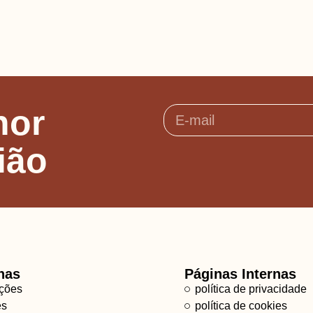
hor
ião
nas
Páginas Internas
ções
política de privacidade
es
política de cookies