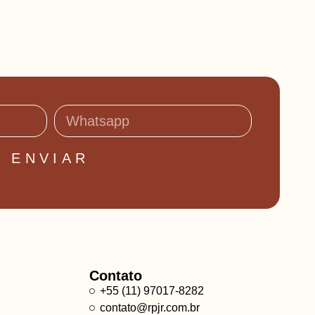
ENVIAR
Contato
+55 (11) 97017-8282
contato@rpjr.com.br