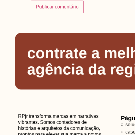
contrate a mel
agência da reg
RPjr transforma marcas em narrativas
Pági
vibrantes. Somos contadores de
solu
histórias e arquitetos da comunicação,
cas
prontos para elevar sua marca a novos