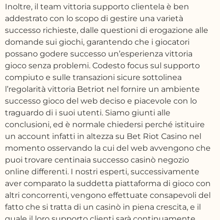
Inoltre, il team vittoria supporto clientela è ben
addestrato con lo scopo di gestire una varietà
successo richieste, dalle questioni di erogazione alle
domande sui giochi, garantendo che i giocatori
possano godere successo un’esperienza vittoria
gioco senza problemi. Codesto focus sul supporto
compiuto e sulle transazioni sicure sottolinea
l’regolarità vittoria Betriot nel fornire un ambiente
successo gioco del web deciso e piacevole con lo
traguardo di i suoi utenti. Siamo giunti alle
conclusioni, ed è normale chiedersi perché istituire
un account infatti in altezza su Bet Riot Casino nel
momento osservando la cui del web avvengono che
puoi trovare centinaia successo casinò negozio
online differenti. I nostri esperti, successivamente
aver comparato la suddetta piattaforma di gioco con
altri concorrenti, vengono effettuate consapevoli del
fatto che si tratta di un casinò in piena crescita, e il
quale il loro supporto clienti sarà continuamente