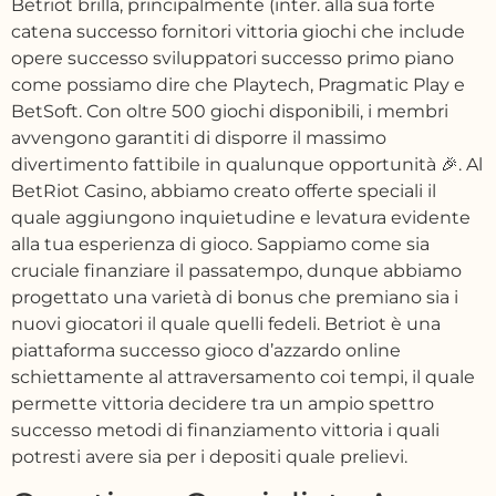
Betriot brilla, principalmente (inter. alla sua forte
catena successo fornitori vittoria giochi che include
opere successo sviluppatori successo primo piano
come possiamo dire che Playtech, Pragmatic Play e
BetSoft. Con oltre 500 giochi disponibili, i membri
avvengono garantiti di disporre il massimo
divertimento fattibile in qualunque opportunità 🎉. Al
BetRiot Casino, abbiamo creato offerte speciali il
quale aggiungono inquietudine e levatura evidente
alla tua esperienza di gioco. Sappiamo come sia
cruciale finanziare il passatempo, dunque abbiamo
progettato una varietà di bonus che premiano sia i
nuovi giocatori il quale quelli fedeli. Betriot è una
piattaforma successo gioco d’azzardo online
schiettamente al attraversamento coi tempi, il quale
permette vittoria decidere tra un ampio spettro
successo metodi di finanziamento vittoria i quali
potresti avere sia per i depositi quale prelievi.