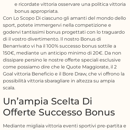
e ricordate vittoria osservare una politica vittoria
bonus appropriata.
Con Lo Scopo Di ciascuno gli amanti del mondo dello
sport, potete immergervi nella competizione e
godervi tantissimi bonus progettati con lo traguardo
di il vostro divertimento. Il nostro Bonus di
Benarrivato vi ha il 100% successo bonus sottile a
150€, mediante un anticipo minimo di 20€. Da non
dissipare persino le nostre offerte speciali esclusive
come possiamo dire che le Quote Maggiorate, il 2
Goal vittoria Beneficio e il Bore Draw, che vi offrono la
possibilità vittoria sbaragliare in altezza su ampia
scala.
Un’ampia Scelta Di
Offerte Successo Bonus
Mediante migliaia vittoria eventi sportivi pre-partita e