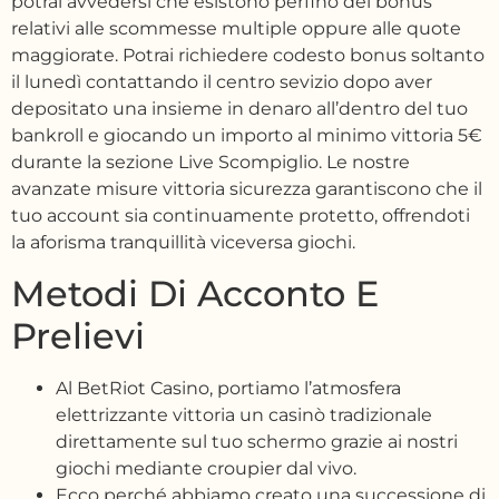
potrai avvedersi che esistono perfino dei bonus
relativi alle scommesse multiple oppure alle quote
maggiorate. Potrai richiedere codesto bonus soltanto
il lunedì contattando il centro sevizio dopo aver
depositato una insieme in denaro all’dentro del tuo
bankroll e giocando un importo al minimo vittoria 5€
durante la sezione Live Scompiglio. Le nostre
avanzate misure vittoria sicurezza garantiscono che il
tuo account sia continuamente protetto, offrendoti
la aforisma tranquillità viceversa giochi.
Metodi Di Acconto E
Prelievi
Al BetRiot Casino, portiamo l’atmosfera
elettrizzante vittoria un casinò tradizionale
direttamente sul tuo schermo grazie ai nostri
giochi mediante croupier dal vivo.
Ecco perché abbiamo creato una successione di