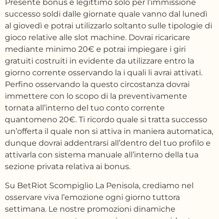
Presente bonus è legittimo solo per l’immissione
successo soldi dalle giornate quale vanno dal lunedì
al giovedì e potrai utilizzarlo soltanto sulle tipologie di
gioco relative alle slot machine. Dovrai ricaricare
mediante minimo 20€ e potrai impiegare i giri
gratuiti costruiti in evidente da utilizzare entro la
giorno corrente osservando la i quali li avrai attivati.
Perfino osservando la questo circostanza dovrai
immettere con lo scopo di la preventivamente
tornata all’interno del tuo conto corrente
quantomeno 20€. Ti ricordo quale si tratta successo
un’offerta il quale non si attiva in maniera automatica,
dunque dovrai addentrarsi all’dentro del tuo profilo e
attivarla con sistema manuale all’interno della tua
sezione privata relativa ai bonus.
Su BetRiot Scompiglio La Penisola, crediamo nel
osservare viva l’emozione ogni giorno tuttora
settimana. Le nostre promozioni dinamiche