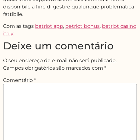
disponibile a fine di gestire qualunque problematica
fattibile.
Com as tags
betriot app
,
betriot bonus
,
betriot casino
italy
Deixe um comentário
O seu endereço de e-mail não será publicado.
Campos obrigatórios são marcados com
*
Comentário
*