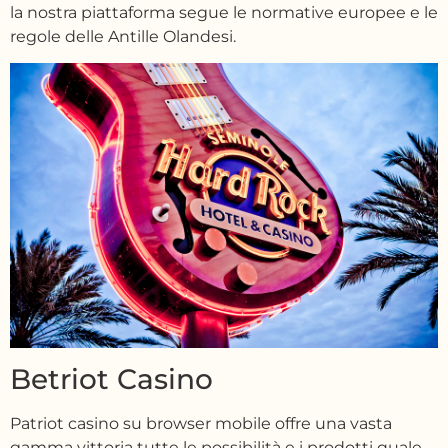
la nostra piattaforma segue le normative europee e le
regole delle Antille Olandesi.
Betriot Casino
Patriot casino su browser mobile offre una vasta
gamma vittoria tutte le possibilità e i prodotti quale