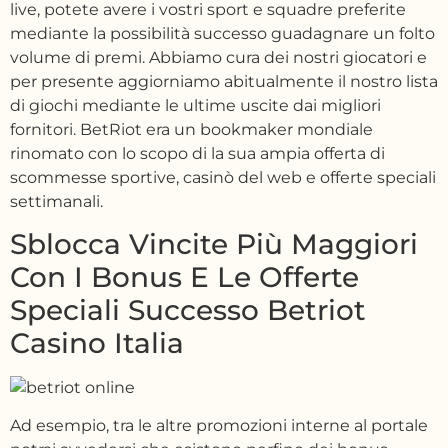
live, potete avere i vostri sport e squadre preferite
mediante la possibilità successo guadagnare un folto
volume di premi. Abbiamo cura dei nostri giocatori e
per presente aggiorniamo abitualmente il nostro lista
di giochi mediante le ultime uscite dai migliori
fornitori. BetRiot era un bookmaker mondiale
rinomato con lo scopo di la sua ampia offerta di
scommesse sportive, casinò del web e offerte speciali
settimanali.
Sblocca Vincite Più Maggiori
Con I Bonus E Le Offerte
Speciali Successo Betriot
Casino Italia
Ad esempio, tra le altre promozioni interne al portale