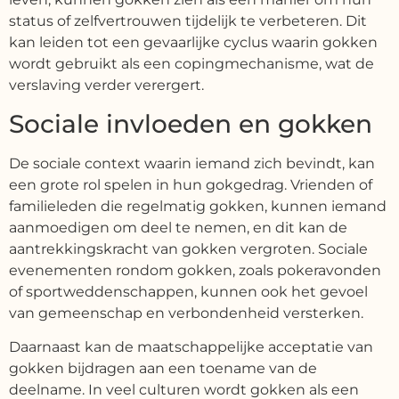
status of zelfvertrouwen tijdelijk te verbeteren. Dit
kan leiden tot een gevaarlijke cyclus waarin gokken
wordt gebruikt als een copingmechanisme, wat de
verslaving verder verergert.
Sociale invloeden en gokken
De sociale context waarin iemand zich bevindt, kan
een grote rol spelen in hun gokgedrag. Vrienden of
familieleden die regelmatig gokken, kunnen iemand
aanmoedigen om deel te nemen, en dit kan de
aantrekkingskracht van gokken vergroten. Sociale
evenementen rondom gokken, zoals pokeravonden
of sportweddenschappen, kunnen ook het gevoel
van gemeenschap en verbondenheid versterken.
Daarnaast kan de maatschappelijke acceptatie van
gokken bijdragen aan een toename van de
deelname. In veel culturen wordt gokken als een