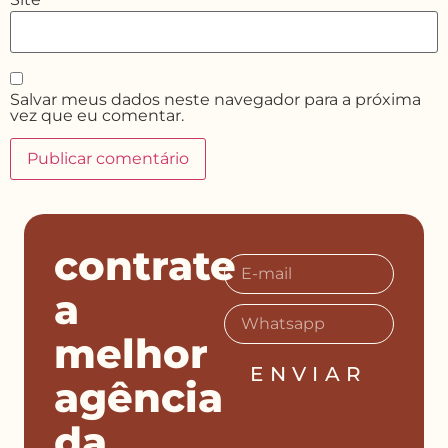
Salvar meus dados neste navegador para a próxima
vez que eu comentar.
contrate
a
melhor
ENVIAR
agência
da