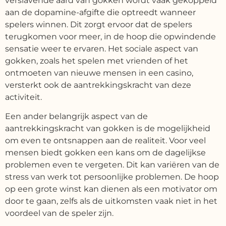
verslavende aard van gokken wordt vaak gekoppeld
aan de dopamine-afgifte die optreedt wanneer
spelers winnen. Dit zorgt ervoor dat de spelers
terugkomen voor meer, in de hoop die opwindende
sensatie weer te ervaren. Het sociale aspect van
gokken, zoals het spelen met vrienden of het
ontmoeten van nieuwe mensen in een casino,
versterkt ook de aantrekkingskracht van deze
activiteit.
Een ander belangrijk aspect van de
aantrekkingskracht van gokken is de mogelijkheid
om even te ontsnappen aan de realiteit. Voor veel
mensen biedt gokken een kans om de dagelijkse
problemen even te vergeten. Dit kan variëren van de
stress van werk tot persoonlijke problemen. De hoop
op een grote winst kan dienen als een motivator om
door te gaan, zelfs als de uitkomsten vaak niet in het
voordeel van de speler zijn.