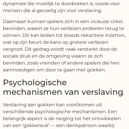
dynamiek die moeilijk te doorbreken is, vooral voor
mensen die al gevoelig zijn voor verslaving.
Daarnaast kunnen spelers zich in een vicieuze cirkel
bevinden, waarin ze hun verliezen proberen terug te
winnen. Dit kan leiden tot steeds riskantere inzetten,
wat op zijn beurt de kans op grotere verliezen
vergroot. Dit gedrag wordt vaak versterkt door de
sociale druk en de omgeving waarin ze zich
bevinden, zoals vrienden of andere spelers die hen
aanmoedigen om door te gaan met gokken.
Psychologische
mechanismen van verslaving
Verslaving aan gokken kan voortkomen uit
verschillende psychologische mechanismen. Een
belangrijk aspect is de neiging tot het ontwikkelen
van een ‘gokkersval’ — een denkpatroon waarbij