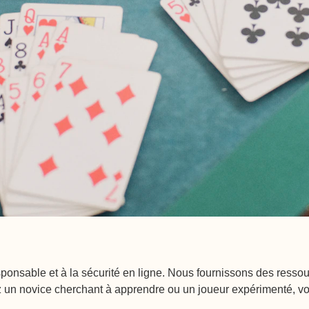
esponsable et à la sécurité en ligne. Nous fournissons des resso
 un novice cherchant à apprendre ou un joueur expérimenté, vou