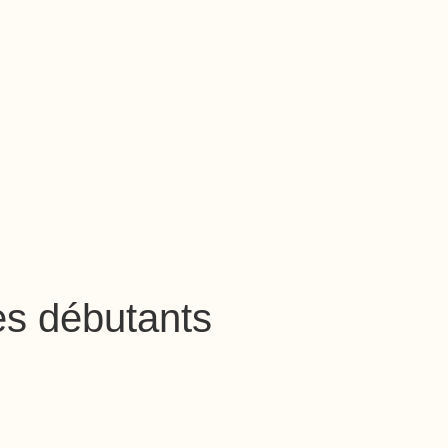
es débutants