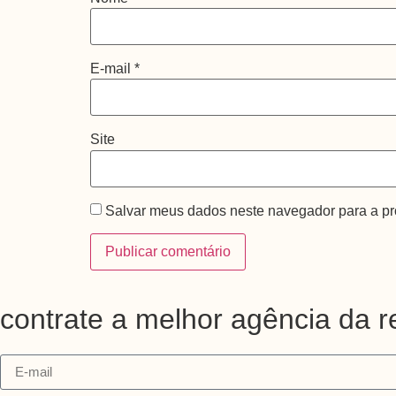
E-mail
*
Site
Salvar meus dados neste navegador para a pr
contrate a melhor agência da r