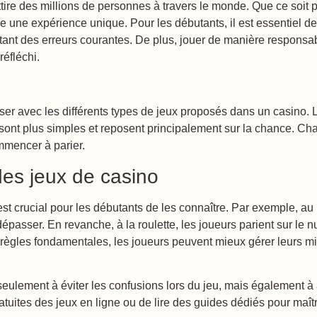
tire des millions de personnes à travers le monde. Que ce soit pou
une expérience unique. Pour les débutants, il est essentiel de
vitant des erreurs courantes. De plus, jouer de manière respons
réfléchi.
riser avec les différents types de jeux proposés dans un casino.
 sont plus simples et reposent principalement sur la chance. Ch
mmencer à parier.
es jeux de casino
st crucial pour les débutants de les connaître. Par exemple, au b
épasser. En revanche, à la roulette, les joueurs parient sur le n
ègles fondamentales, les joueurs peuvent mieux gérer leurs mis
ulement à éviter les confusions lors du jeu, mais également à 
ites des jeux en ligne ou de lire des guides dédiés pour maîtrise