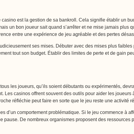
sino est la gestion de sa bankroll. Cela signifie établir un budge
, mais un bon joueur sait quand s’arrêter et ne mise jamais plus 
fférence entre une expérience de jeu agréable et des pertes désa
 judicieusement ses mises. Débuter avec des mises plus faibles 
ement tout son budget. Établir des limites de perte et de gain pe
ous les joueurs, qu’ils soient débutants ou expérimentés, devraie
ent. Les casinos offrent souvent des outils pour aider les joueu
che réfléchie peut faire en sorte que le jeu reste une activité r
gnes d’un comportement problématique. Si le jeu commence à affe
re une pause. De nombreux organismes proposent des ressources po