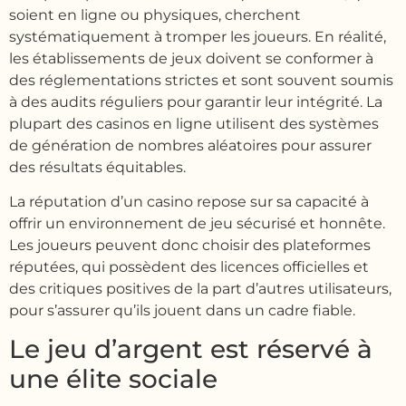
soient en ligne ou physiques, cherchent
systématiquement à tromper les joueurs. En réalité,
les établissements de jeux doivent se conformer à
des réglementations strictes et sont souvent soumis
à des audits réguliers pour garantir leur intégrité. La
plupart des casinos en ligne utilisent des systèmes
de génération de nombres aléatoires pour assurer
des résultats équitables.
La réputation d’un casino repose sur sa capacité à
offrir un environnement de jeu sécurisé et honnête.
Les joueurs peuvent donc choisir des plateformes
réputées, qui possèdent des licences officielles et
des critiques positives de la part d’autres utilisateurs,
pour s’assurer qu’ils jouent dans un cadre fiable.
Le jeu d’argent est réservé à
une élite sociale