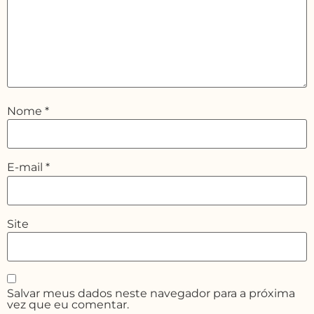
Nome
*
E-mail
*
Site
Salvar meus dados neste navegador para a próxima
vez que eu comentar.