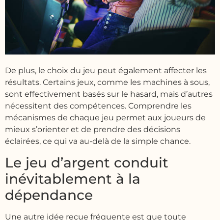
De plus, le choix du jeu peut également affecter les
résultats. Certains jeux, comme les machines à sous,
sont effectivement basés sur le hasard, mais d’autres
nécessitent des compétences. Comprendre les
mécanismes de chaque jeu permet aux joueurs de
mieux s’orienter et de prendre des décisions
éclairées, ce qui va au-delà de la simple chance.
Le jeu d’argent conduit
inévitablement à la
dépendance
Une autre idée reçue fréquente est que toute