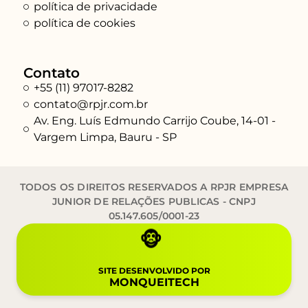
política de privacidade
política de cookies
Contato
+55 (11) 97017-8282
contato@rpjr.com.br
Av. Eng. Luís Edmundo Carrijo Coube, 14-01 -
Vargem Limpa, Bauru - SP
TODOS OS DIREITOS RESERVADOS A RPJR EMPRESA
JUNIOR DE RELAÇÕES PUBLICAS - CNPJ
05.147.605/0001-23
🐵
SITE DESENVOLVIDO POR
MONQUEITECH