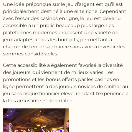
Une idée préconçue sur le jeu d’argent est qu’il est
principalement destiné à une élite riche. Cependant,
avec l’essor des casinos en ligne, le jeu est devenu
accessible à un public beaucoup plus large. Les
plateformes modernes proposent une variété de
jeux adaptés à tous les budgets, permettant à
chacun de tenter sa chance sans avoir à investir des
sommes considérables.
Cette accessibilité a également favorisé la diversité
des joueurs, qui viennent de milieux variés. Les
promotions et les bonus offerts par les casinos en
ligne permettent à des joueurs novices de s’initier au
jeu sans risque financier élevé, rendant l’expérience à
la fois amusante et abordable.