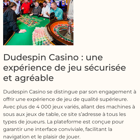
Dudespin Casino : une
expérience de jeu sécurisée
et agréable
Dudespin Casino se distingue par son engagement à
offrir une expérience de jeu de qualité supérieure.
Avec plus de 4 000 jeux variés, allant des machines à
sous aux jeux de table, ce site s’adresse à tous les
types de joueurs. La plateforme est conçue pour
garantir une interface conviviale, facilitant la
navigation et le plaisir de jouer.