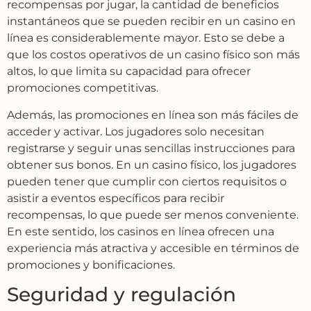
recompensas por jugar, la cantidad de beneficios
instantáneos que se pueden recibir en un casino en
línea es considerablemente mayor. Esto se debe a
que los costos operativos de un casino físico son más
altos, lo que limita su capacidad para ofrecer
promociones competitivas.
Además, las promociones en línea son más fáciles de
acceder y activar. Los jugadores solo necesitan
registrarse y seguir unas sencillas instrucciones para
obtener sus bonos. En un casino físico, los jugadores
pueden tener que cumplir con ciertos requisitos o
asistir a eventos específicos para recibir
recompensas, lo que puede ser menos conveniente.
En este sentido, los casinos en línea ofrecen una
experiencia más atractiva y accesible en términos de
promociones y bonificaciones.
Seguridad y regulación