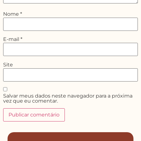
Nome
*
E-mail
*
Site
Salvar meus dados neste navegador para a próxima
vez que eu comentar.