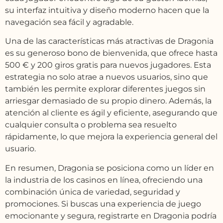
su interfaz intuitiva y diseño moderno hacen que la
navegación sea fácil y agradable.
Una de las características más atractivas de Dragonia
es su generoso bono de bienvenida, que ofrece hasta
500 € y 200 giros gratis para nuevos jugadores. Esta
estrategia no solo atrae a nuevos usuarios, sino que
también les permite explorar diferentes juegos sin
arriesgar demasiado de su propio dinero. Además, la
atención al cliente es ágil y eficiente, asegurando que
cualquier consulta o problema sea resuelto
rápidamente, lo que mejora la experiencia general del
usuario.
En resumen, Dragonia se posiciona como un líder en
la industria de los casinos en línea, ofreciendo una
combinación única de variedad, seguridad y
promociones. Si buscas una experiencia de juego
emocionante y segura, registrarte en Dragonia podría