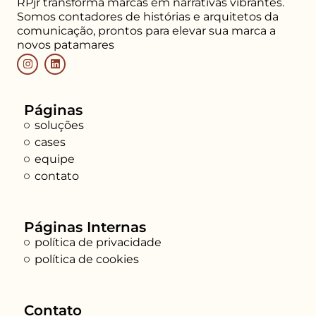
RPjr transforma marcas em narrativas vibrantes.
Somos contadores de histórias e arquitetos da
comunicação, prontos para elevar sua marca a
novos patamares
Páginas
soluções
cases
equipe
contato
Páginas Internas
política de privacidade
política de cookies
Contato