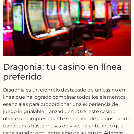
Dragonia: tu casino en línea
preferido
Dragonia es un ejemplo destacado de un casino en
línea que ha logrado combinar todos los elementos
esenciales para proporcionar una experiencia de
juego inigualable. Lanzado en 2025, este casino
ofrece una impresionante selección de juegos, desde
tragaperras hasta mesas en vivo, garantizando que
cada jugador encuentre algo de su gusto. Además,