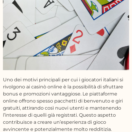
Uno dei motivi principali per cui i giocatori italiani si
rivolgono ai casinò online è la possibilità di sfruttare
bonus e promozioni vantaggiose. Le piattaforme
online offrono spesso pacchetti di benvenuto e giri
gratuiti, attirando così nuovi utenti e mantenendo
l’interesse di quelli già registrati. Questo aspetto
contribuisce a creare un’esperienza di gioco
avvincente e potenzialmente molto redditizia.