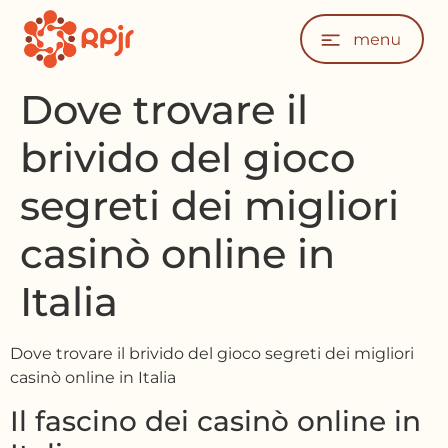
Dove trovare il
brivido del gioco
segreti dei migliori
casinò online in
Italia
Dove trovare il brivido del gioco segreti dei migliori
casinò online in Italia
Il fascino dei casinò online in