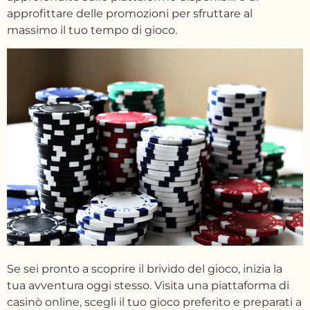
approfittare delle promozioni per sfruttare al
massimo il tuo tempo di gioco.
Se sei pronto a scoprire il brivido del gioco, inizia la
tua avventura oggi stesso. Visita una piattaforma di
casinò online, scegli il tuo gioco preferito e preparati a