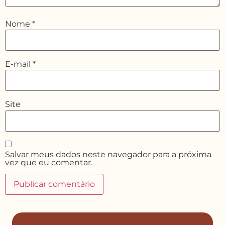
Nome
*
E-mail
*
Site
Salvar meus dados neste navegador para a próxima
vez que eu comentar.