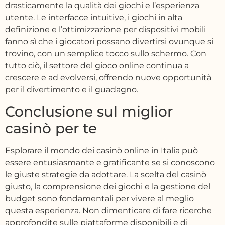
drasticamente la qualità dei giochi e l’esperienza
utente. Le interfacce intuitive, i giochi in alta
definizione e l’ottimizzazione per dispositivi mobili
fanno sì che i giocatori possano divertirsi ovunque si
trovino, con un semplice tocco sullo schermo. Con
tutto ciò, il settore del gioco online continua a
crescere e ad evolversi, offrendo nuove opportunità
per il divertimento e il guadagno.
Conclusione sul miglior
casinò per te
Esplorare il mondo dei casinò online in Italia può
essere entusiasmante e gratificante se si conoscono
le giuste strategie da adottare. La scelta del casinò
giusto, la comprensione dei giochi e la gestione del
budget sono fondamentali per vivere al meglio
questa esperienza. Non dimenticare di fare ricerche
approfondite sulle piattaforme disponibili e di