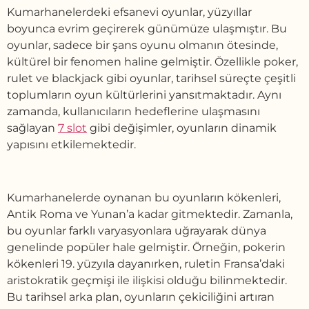
Kumarhanelerdeki efsanevi oyunlar, yüzyıllar
boyunca evrim geçirerek günümüze ulaşmıştır. Bu
oyunlar, sadece bir şans oyunu olmanın ötesinde,
kültürel bir fenomen haline gelmiştir. Özellikle poker,
rulet ve blackjack gibi oyunlar, tarihsel süreçte çeşitli
toplumların oyun kültürlerini yansıtmaktadır. Aynı
zamanda, kullanıcıların hedeflerine ulaşmasını
sağlayan
7 slot
gibi değişimler, oyunların dinamik
yapısını etkilemektedir.
Kumarhanelerde oynanan bu oyunların kökenleri,
Antik Roma ve Yunan’a kadar gitmektedir. Zamanla,
bu oyunlar farklı varyasyonlara uğrayarak dünya
genelinde popüler hale gelmiştir. Örneğin, pokerin
kökenleri 19. yüzyıla dayanırken, ruletin Fransa’daki
aristokratik geçmişi ile ilişkisi olduğu bilinmektedir.
Bu tarihsel arka plan, oyunların çekiciliğini artıran