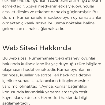
etkinliklerle bu oyunların cazibesini artırmaya devam
etmektedir. Sosyal medyanın etkisiyle, oyuncular
arası etkileşim ve rekabet daha da güçlenmiştir. Bu
durum, kumarhanelerin sadece oyun oynama alanları
olmaktan çıkarak, sosyal buluşma noktaları haline
gelmesine olanak sağlamaktadır.
Web Sitesi Hakkında
Bu web sitesi, kumarhanelerdeki efsanevi oyunlar
hakkında kullanıcıların ihtiyaç duyduğu tüm bilgilere
ulaşmasını hedeflemektedir. Kumar oyunlarının
tarihçesi, kuralları ve stratejileri hakkında detaylı
içerikler sunarak, kullanıcıların bilinçlenmesine
yardımcı olmaktadır. Ayrıca, kumar bağımlılığı
konusunda farkındalık yaratma amacıyla çeşitli
kaynaklar ve destek hizmetleri hakkında bilgi
sağlamaktadır.