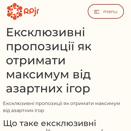
Ексклюзивні
пропозиції як
отримати
максимум від
азартних ігор
Ексклюзивні пропозиції як отримати максимум
від азартних ігор
Що таке ексклюзивні