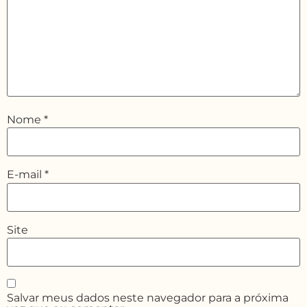
Nome
*
E-mail
*
Site
Salvar meus dados neste navegador para a próxima