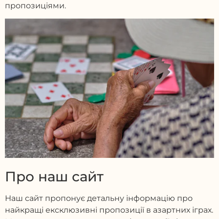
пропозиціями.
Про наш сайт
Наш сайт пропонує детальну інформацію про
найкращі ексклюзивні пропозиції в азартних іграх.