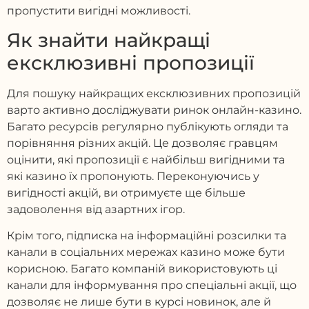
пропустити вигідні можливості.
Як знайти найкращі
ексклюзивні пропозиції
Для пошуку найкращих ексклюзивних пропозицій
варто активно досліджувати ринок онлайн-казино.
Багато ресурсів регулярно публікують огляди та
порівняння різних акцій. Це дозволяє гравцям
оцінити, які пропозиції є найбільш вигідними та
які казино їх пропонують. Переконуючись у
вигідності акцій, ви отримуєте ще більше
задоволення від азартних ігор.
Крім того, підписка на інформаційні розсилки та
канали в соціальних мережах казино може бути
корисною. Багато компаній використовують ці
канали для інформування про спеціальні акції, що
дозволяє не лише бути в курсі новинок, але й