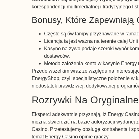
korespondencji multimedialnej i tradycyjnego li
Bonusy, Które Zapewniają 
Często są ów lampy przyznawane w ramach 
Licencja ta jest ważna na terenie całej Un
Kasyno na żywo podaje szeroki wybór komp
dostawców.
Metoda założenia konta w kasynie Energy n
Przede wszelkim wraz ze względu na interesując
EnergyShop, czyli specjalistyczne położenie w 
niedostatek prawdziwej, dedykowanej programó
Rozrywki Na Oryginaln
Eksperci adekwatnie przyznają, iż Energy Casin
można stwierdzić na bazie autoryzacji wydanej 
Casino. Przetestujemy obsługę kontrahenta i spr
temat Energy Casino opinie graczy.