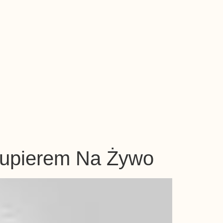
rupierem Na Żywo