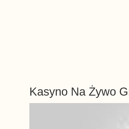
Kasyno Na Żywo G