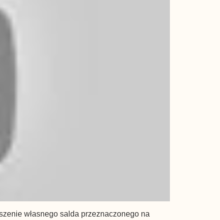
ększenie własnego salda przeznaczonego na