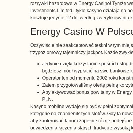
rozrywki hazardowe w Energy Casino! Tymże wsp
Investments Limited i tyklo kasyno działają na 
kosztuje jedynie 12 dni według zweryfikowaniu k
Energy Casino W Polsce
Oczywiście nie zaakceptować tęskni w tym miejs
trzypoziomowy tajemniczy jackpot. Każde zwykłe
Jedynie dzięki korzystaniu spośród usług 
będziesz mógł wypłacić na swe bankowe k
Operator ten od momentu 2002 roku konstr
Zatem przygotowaliśmy ofertę pełną korzyś
Aby aktywować bonus powitalny w Energy C
PLN.
Kasyno mobilne wydaje się być w pełni zoptyma
kategorie najznamienitszych slotów. Gdy ta now
aby zaoferować fanom zupełnie różne podejście
odwiedzenia łączenia starych tradycji z wysoką