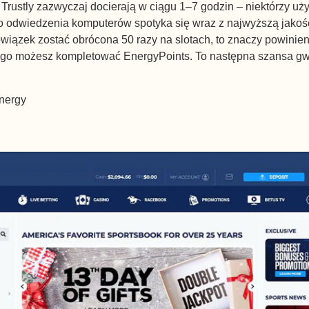
z Trustly zazwyczaj docierają w ciągu 1–7 godzin – niektórzy uż
do odwiedzenia komputerów spotyka się wraz z najwyższą jakoś
wiązek zostać obrócona 50 razy na slotach, to znaczy powinie
rego możesz kompletować EnergyPoints. To następna szansa gw