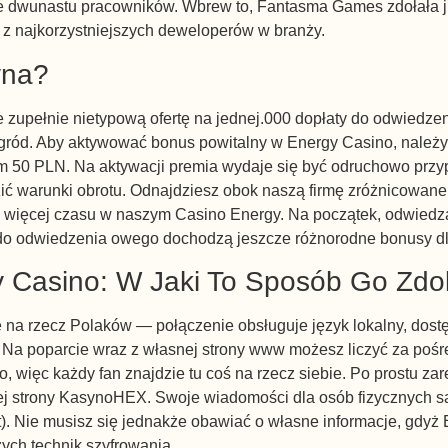
nie dwunastu pracowników. Wbrew to, Fantasma Games zdołała 
 z najkorzystniejszych deweloperów w branży.
yna?
e zupełnie nietypową ofertę na jednej.000 dopłaty do odwiedze
agród. Aby aktywować bonus powitalny w Energy Casino, należy
um 50 PLN. Na aktywacji premia wydaje się być odruchowo pr
dzić warunki obrotu. Odnajdziesz obok naszą firmę zróżnicowane
a więcej czasu w naszym Casino Energy. Na początek, odwied
do odwiedzenia owego dochodzą jeszcze różnorodne bonusy dla
y Casino: W Jaki To Sposób Go Zd
na rzecz Polaków — połączenie obsługuje język lokalny, dostę
 – Na poparcie wraz z własnej strony www możesz liczyć za po
, więc każdy fan znajdzie tu coś na rzecz siebie. Po prostu zar
j strony KasynoHEX. Swoje wiadomości dla osób fizycznych są
t). Nie musisz się jednakże obawiać o własne informacje, gdyż
ych technik szyfrowania.