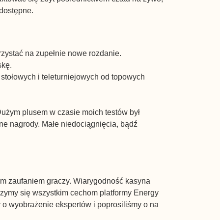
 dostępne.
zystać na zupełnie nowe rozdanie.
skę.
stołowych i teleturniejowych od topowych
 Dużym plusem w czasie moich testów był
ne nagrody. Małe niedociągnięcia, bądź
szym zaufaniem graczy. Wiarygodność kasyna
jrzymy się wszystkim cechom platformy Energy
y o wyobrażenie ekspertów i poprosiliśmy o na