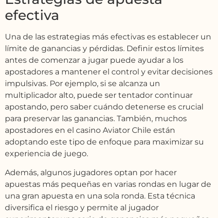
efectiva
Una de las estrategias más efectivas es establecer un
límite de ganancias y pérdidas. Definir estos límites
antes de comenzar a jugar puede ayudar a los
apostadores a mantener el control y evitar decisiones
impulsivas. Por ejemplo, si se alcanza un
multiplicador alto, puede ser tentador continuar
apostando, pero saber cuándo detenerse es crucial
para preservar las ganancias. También, muchos
apostadores en el casino Aviator Chile están
adoptando este tipo de enfoque para maximizar su
experiencia de juego.
Además, algunos jugadores optan por hacer
apuestas más pequeñas en varias rondas en lugar de
una gran apuesta en una sola ronda. Esta técnica
diversifica el riesgo y permite al jugador