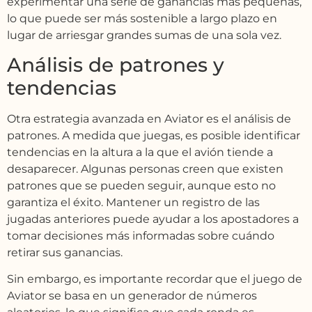
experimentar una serie de ganancias más pequeñas,
lo que puede ser más sostenible a largo plazo en
lugar de arriesgar grandes sumas de una sola vez.
Análisis de patrones y
tendencias
Otra estrategia avanzada en Aviator es el análisis de
patrones. A medida que juegas, es posible identificar
tendencias en la altura a la que el avión tiende a
desaparecer. Algunas personas creen que existen
patrones que se pueden seguir, aunque esto no
garantiza el éxito. Mantener un registro de las
jugadas anteriores puede ayudar a los apostadores a
tomar decisiones más informadas sobre cuándo
retirar sus ganancias.
Sin embargo, es importante recordar que el juego de
Aviator se basa en un generador de números