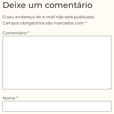
Deixe um comentário
O seu endereço de e-mail não será publicado.
Campos obrigatórios são marcados com
*
Comentário
*
Nome
*