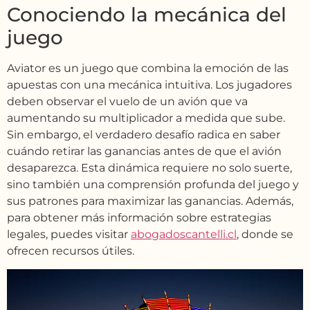
Conociendo la mecánica del
juego
Aviator es un juego que combina la emoción de las
apuestas con una mecánica intuitiva. Los jugadores
deben observar el vuelo de un avión que va
aumentando su multiplicador a medida que sube.
Sin embargo, el verdadero desafío radica en saber
cuándo retirar las ganancias antes de que el avión
desaparezca. Esta dinámica requiere no solo suerte,
sino también una comprensión profunda del juego y
sus patrones para maximizar las ganancias. Además,
para obtener más información sobre estrategias
legales, puedes visitar
abogadoscantelli.cl
, donde se
ofrecen recursos útiles.