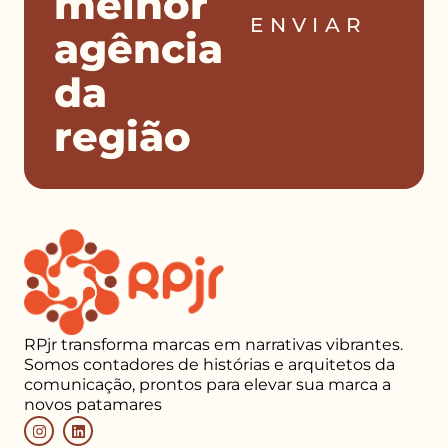
melhor
ENVIAR
agência
da
região
RPjr transforma marcas em narrativas vibrantes.
Somos contadores de histórias e arquitetos da
comunicação, prontos para elevar sua marca a
novos patamares