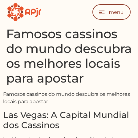
Famosos cassinos
do mundo descubra
os melhores locais
para apostar
Famosos cassinos do mundo descubra os melhores
locais para apostar
Las Vegas: A Capital Mundial
dos Cassinos