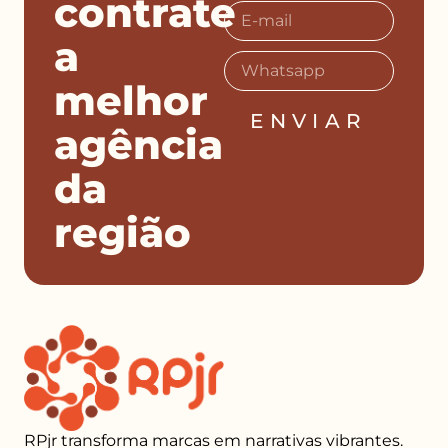
contrate
a
melhor
ENVIAR
agência
da
região
RPjr transforma marcas em narrativas vibrantes.