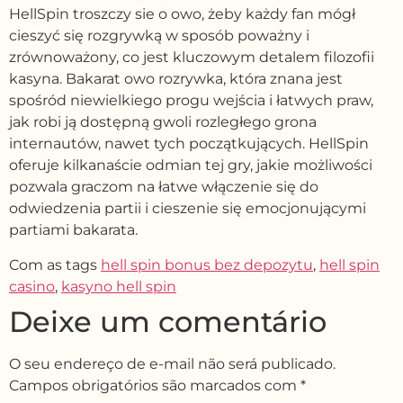
HellSpin troszczy sie o owo, żeby każdy fan mógł
cieszyć się rozgrywką w sposób poważny i
zrównoważony, co jest kluczowym detalem filozofii
kasyna. Bakarat owo rozrywka, która znana jest
spośród niewielkiego progu wejścia i łatwych praw,
jak robi ją dostępną gwoli rozległego grona
internautów, nawet tych początkujących. HellSpin
oferuje kilkanaście odmian tej gry, jakie możliwości
pozwala graczom na łatwe włączenie się do
odwiedzenia partii i cieszenie się emocjonującymi
partiami bakarata.
Com as tags
hell spin bonus bez depozytu
,
hell spin
casino
,
kasyno hell spin
Deixe um comentário
O seu endereço de e-mail não será publicado.
Campos obrigatórios são marcados com
*