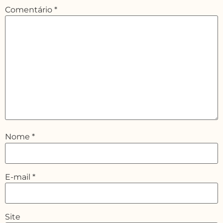
Comentário
*
Nome
*
E-mail
*
Site