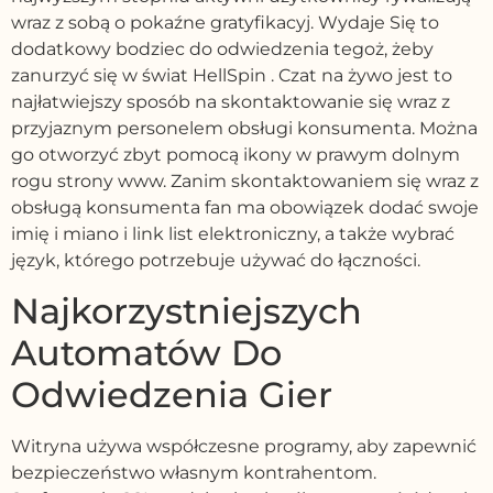
wraz z sobą o pokaźne gratyfikacyj. Wydaje Się to
dodatkowy bodziec do odwiedzenia tegoż, żeby
zanurzyć się w świat HellSpin . Czat na żywo jest to
najłatwiejszy sposób na skontaktowanie się wraz z
przyjaznym personelem obsługi konsumenta. Można
go otworzyć zbyt pomocą ikony w prawym dolnym
rogu strony www. Zanim skontaktowaniem się wraz z
obsługą konsumenta fan ma obowiązek dodać swoje
imię i miano i link list elektroniczny, a także wybrać
język, którego potrzebuje używać do łączności.
Najkorzystniejszych
Automatów Do
Odwiedzenia Gier
Witryna używa współczesne programy, aby zapewnić
bezpieczeństwo własnym kontrahentom.