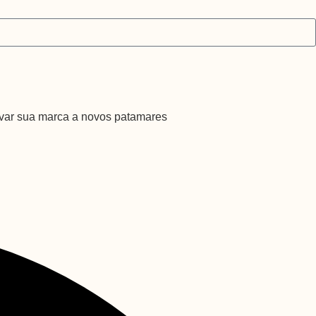
levar sua marca a novos patamares