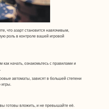
те, что азарт становится навязчивым,
ную роль в контроле вашей игровой
м как начать, ознакомьтесь с правилами и
.
игровые автоматы, зависят в большей степени
 игры.
вы готовы вложить, и не превышайте её.