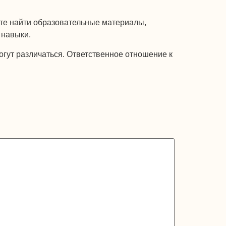
ете найти образовательные материалы,
 навыки.
могут различаться. Ответственное отношение к