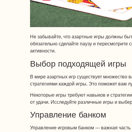
Не забывайте, что азартные игры должны быть
обязательно сделайте паузу и пересмотрите 
активности.
Выбор подходящей игры
В мире азартных игр существует множество ва
стратегиями каждой игры. Это поможет вам л
Некоторые игры требуют навыков и стратегии, 
от удачи. Исследуйте различные игры и выбер
Управление банком
Управление игровым банком — важная часть а