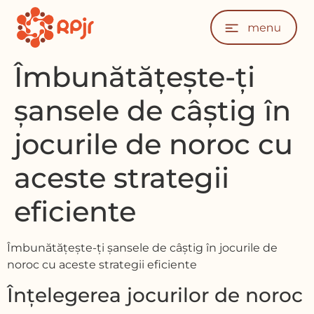
Îmbunătățește-ți
șansele de câștig în
jocurile de noroc cu
aceste strategii
eficiente
Îmbunătățește-ți șansele de câștig în jocurile de
noroc cu aceste strategii eficiente
Înțelegerea jocurilor de noroc