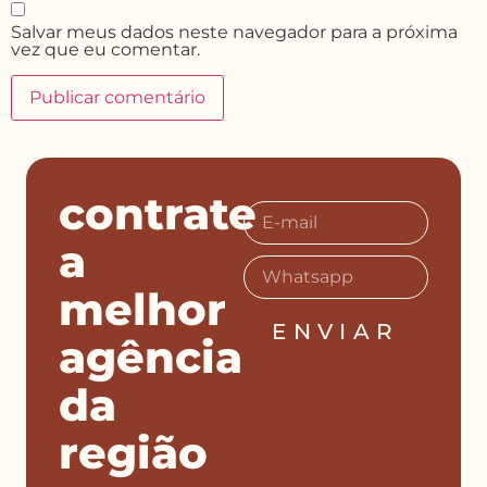
Salvar meus dados neste navegador para a próxima
vez que eu comentar.
contrate
a
melhor
ENVIAR
agência
da
região