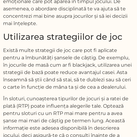
emoționale care pot apărea în timpul jocului. De
asemenea, o abordare disciplinată te va ajuta să te
concentrezi mai bine asupra jocurilor și să iei decizii
mai înțelepte.
Utilizarea strategiilor de joc
Există multe strategii de joc care pot fi aplicate
pentru a îmbunătăți șansele de câștig. De exemplu,
în jocurile de masă cum ar fi blackjack, utilizarea unei
strategii de bază poate reduce avantajul casei. Asta
înseamnă să știi când să stai, să te dublezi sau să ceri
o carte în funcție de mâna ta și de cea a dealerului.
În sloturi, cunoașterea tipurilor de jocuri și a ratei de
plată (RTP) poate influența alegerile tale. Optează
pentru sloturi cu un RTP mai mare pentru a avea
șanse mai mari de câștig pe termen lung. Această
informație este adesea disponibilă în descrierea
jocului, deci asigură-te că o consulți înainte de a