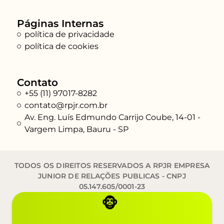
Páginas Internas
política de privacidade
política de cookies
Contato
+55 (11) 97017-8282
contato@rpjr.com.br
Av. Eng. Luís Edmundo Carrijo Coube, 14-01 -
Vargem Limpa, Bauru - SP
TODOS OS DIREITOS RESERVADOS A RPJR EMPRESA
JUNIOR DE RELAÇÕES PUBLICAS - CNPJ
05.147.605/0001-23
🐵