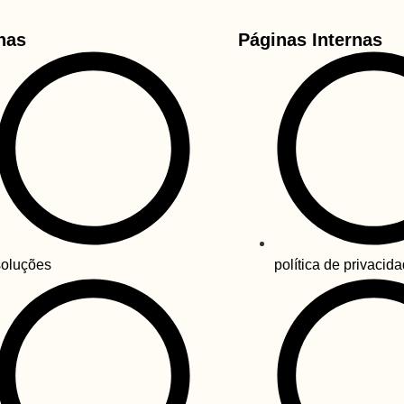
nas
Páginas Internas
soluções
política de privacid