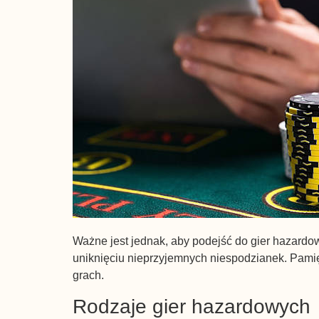
Ważne jest jednak, aby podejść do gier hazard
uniknięciu nieprzyjemnych niespodzianek. Pami
grach.
Rodzaje gier hazardowych