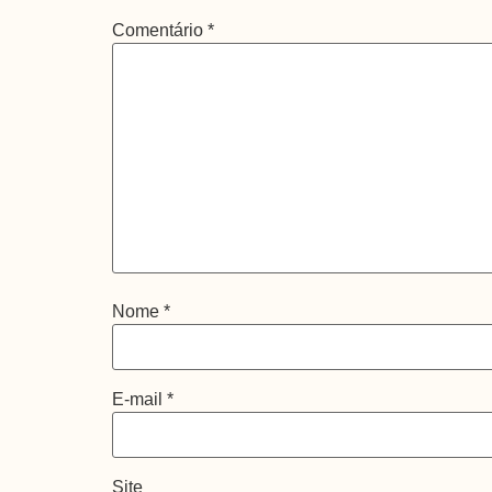
Comentário
*
Nome
*
E-mail
*
Site