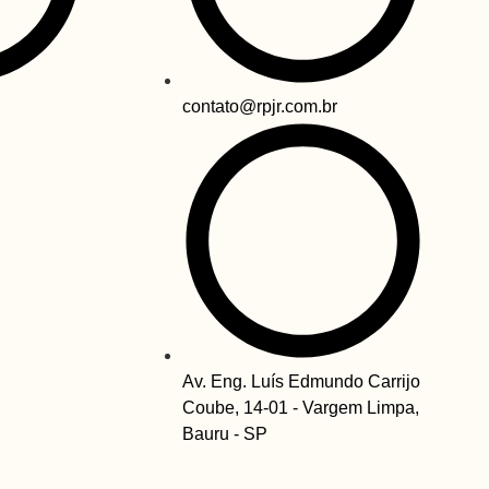
contato@rpjr.com.br
Av. Eng. Luís Edmundo Carrijo
Coube, 14-01 - Vargem Limpa,
Bauru - SP