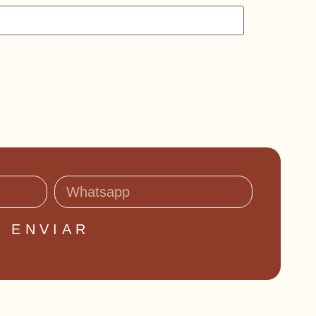
ENVIAR