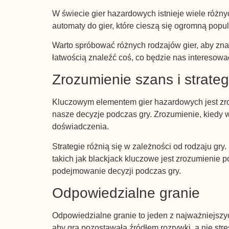
W świecie gier hazardowych istnieje wiele różnyc
automaty do gier, które cieszą się ogromną popul
Warto spróbować różnych rodzajów gier, aby zna
łatwością znaleźć coś, co będzie nas interesow
Zrozumienie szans i strategi
Kluczowym elementem gier hazardowych jest zroz
nasze decyzje podczas gry. Zrozumienie, kiedy w
doświadczenia.
Strategie różnią się w zależności od rodzaju gry
takich jak blackjack kluczowe jest zrozumienie p
podejmowanie decyzji podczas gry.
Odpowiedzialne granie
Odpowiedzialne granie to jeden z najważniejszy
aby gra pozostawała źródłem rozrywki, a nie stres