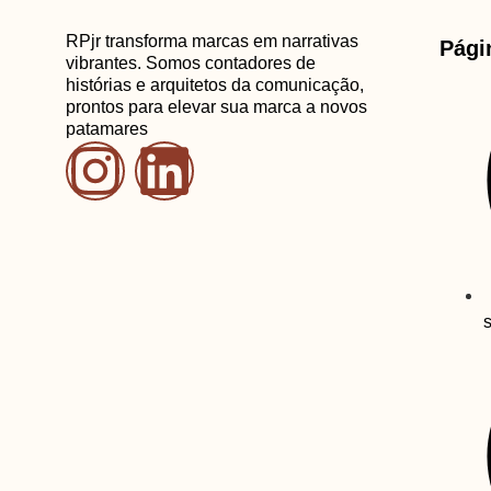
RPjr transforma marcas em narrativas
Pági
vibrantes. Somos contadores de
histórias e arquitetos da comunicação,
prontos para elevar sua marca a novos
patamares