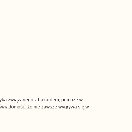
ryzyka związanego z hazardem, pomoże w
 świadomość, że nie zawsze wygrywa się w