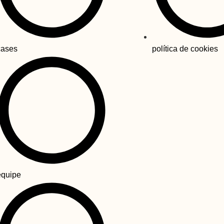
cases
política de cookies
equipe