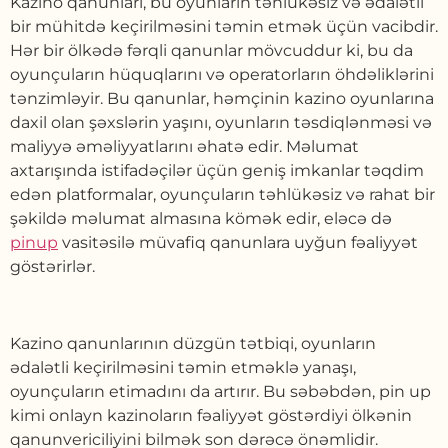
Kazino qanunları, bu oyunların təhlükəsiz və ədalətli
bir mühitdə keçirilməsini təmin etmək üçün vacibdir.
Hər bir ölkədə fərqli qanunlar mövcuddur ki, bu da
oyunçuların hüquqlarını və operatorların öhdəliklərini
tənzimləyir. Bu qanunlar, həmçinin kazino oyunlarına
daxil olan şəxslərin yaşını, oyunların təsdiqlənməsi və
maliyyə əməliyyatlarını əhatə edir. Məlumat
axtarışında istifadəçilər üçün geniş imkanlar təqdim
edən platformalar, oyunçuların təhlükəsiz və rahat bir
şəkildə məlumat almasına kömək edir, eləcə də
pinup
vasitəsilə müvafiq qanunlara uyğun fəaliyyət
göstərirlər.
Kazino qanunlarının düzgün tətbiqi, oyunların
ədalətli keçirilməsini təmin etməklə yanaşı,
oyunçuların etimadını da artırır. Bu səbəbdən, pin up
kimi onlayn kazinoların fəaliyyət göstərdiyi ölkənin
qanunvericiliyini bilmək son dərəcə önəmlidir.