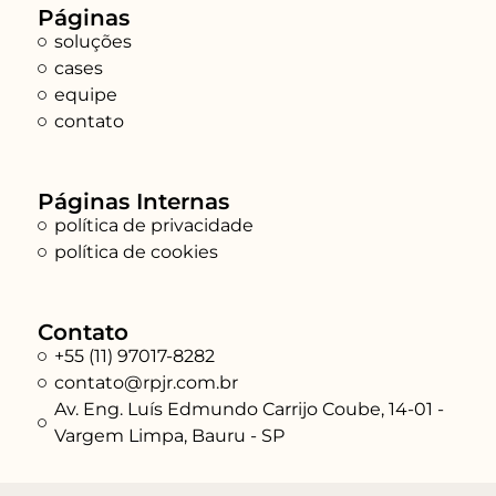
Páginas
soluções
cases
equipe
contato
Páginas Internas
política de privacidade
política de cookies
Contato
+55 (11) 97017-8282
contato@rpjr.com.br
Av. Eng. Luís Edmundo Carrijo Coube, 14-01 -
Vargem Limpa, Bauru - SP