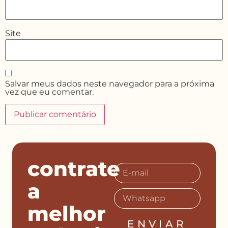
Site
Salvar meus dados neste navegador para a próxima
vez que eu comentar.
contrate
a
melhor
ENVIAR