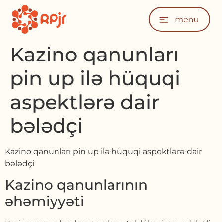
Kazino qanunları
pin up ilə hüquqi
aspektlərə dair
bələdçi
Kazino qanunları pin up ilə hüquqi aspektlərə dair
bələdçi
Kazino qanunlarının
əhəmiyyəti