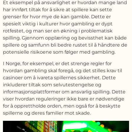
Et eksempel på ansvarlighet er hvordan mange land
har innført tiltak for å sikre at spillere kan sette
grenser for hvor mye de kan gamble. Dette er
spesielt viktig i kulturer hvor gambling er dypt
rotfestet, og man ser en økning i problematisk
spilling. Gjennom opplæring og bevissthet kan både
spillere og samfunn bli bedre rustet til å håndtere de
potensielle risikoene som følger med gambling.
I Norge, for eksempel, er det strenge regler for
hvordan gambling skal foregå, og det stilles krav til
casinoer om å ivareta spillernes sikkerhet. Dette
inkluderer tiltak som selvutestengelse og
informasjonsplattformer om ansvarlig spilling. Dette
viser hvordan reguleringer ikke bare er nødvendige
for å opprettholde orden, men også for å beskytte
spillerne og deres familier mot skade.