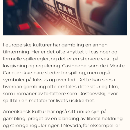
I europeiske kulturer har gambling en annen
tilnærming. Her er det ofte knyttet til casinoer og
formelle spilleregler, og det er en sterkere vekt på
lovgivning og regulering. Casinoene, som de i Monte
Carlo, er ikke bare steder for spilling, men også
symboler på luksus og overflod. Dette kan sees i
hvordan gambling ofte omtales i litteratur og film,
som i romaner av forfattere som Dostoevskij, hvor
spill blir en metafor for livets usikkerhet.
Amerikansk kultur har også sitt unike syn på
gambling, preget av en blanding av liberal holdning
og strenge reguleringer. I Nevada, for eksempel, er