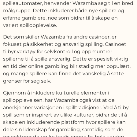
spilleautomater, henvender Wazamba seg til en bred
målgruppe. Dette inkluderer både nye spillere og
erfarne gamblere, noe som bidrar til å skape en
variert spillopplevelse.
Det som skiller Wazamba fra andre casinoer, er
fokuset på sikkerhet og ansvarlig spilling. Casinoet
tilbyr verktøy for selvkontroll og oppmuntrer
spillerne til å spille ansvarlig. Dette er spesielt viktig i
en tid der online gambling blir stadig mer populært,
og mange spillere kan finne det vanskelig å sette
grenser for seg selv.
Gjennom å inkludere kulturelle elementer i
spillopplevelsen, har Wazamba også vist at de
anerkjenner variasjonen i spilltradisjoner. Ved å tilby
spill som er inspirert av ulike kulturer, bidrar de til å
skape en inkluderende plattform hvor spillere kan
dele sin lidenskap for gambling, samtidig som de
respekterer de unike tradisjonene fra hele verden.