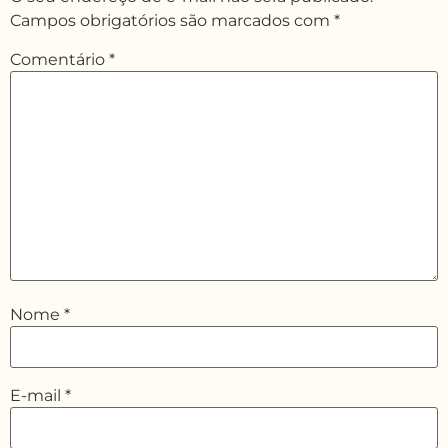
Campos obrigatórios são marcados com
*
Comentário
*
Nome
*
E-mail
*