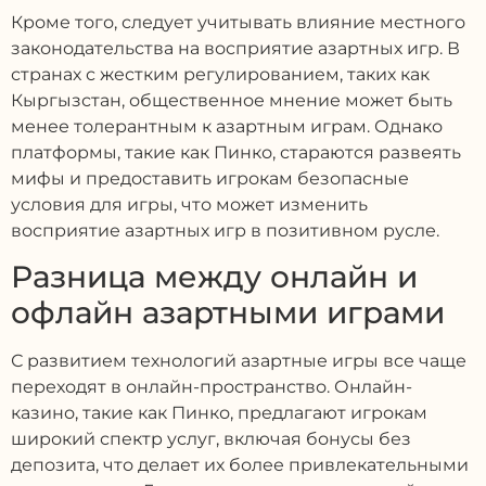
Кроме того, следует учитывать влияние местного
законодательства на восприятие азартных игр. В
странах с жестким регулированием, таких как
Кыргызстан, общественное мнение может быть
менее толерантным к азартным играм. Однако
платформы, такие как Пинко, стараются развеять
мифы и предоставить игрокам безопасные
условия для игры, что может изменить
восприятие азартных игр в позитивном русле.
Разница между онлайн и
офлайн азартными играми
С развитием технологий азартные игры все чаще
переходят в онлайн-пространство. Онлайн-
казино, такие как Пинко, предлагают игрокам
широкий спектр услуг, включая бонусы без
депозита, что делает их более привлекательными