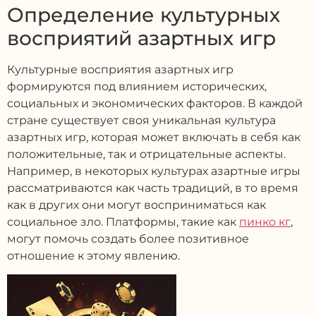
Определение культурных
восприятий азартных игр
Культурные восприятия азартных игр
формируются под влиянием исторических,
социальных и экономических факторов. В каждой
стране существует своя уникальная культура
азартных игр, которая может включать в себя как
положительные, так и отрицательные аспекты.
Например, в некоторых культурах азартные игры
рассматриваются как часть традиций, в то время
как в других они могут восприниматься как
социальное зло. Платформы, такие как
пинко кг
,
могут помочь создать более позитивное
отношение к этому явлению.