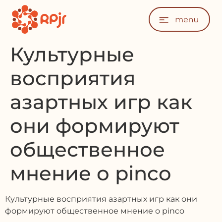
Культурные
восприятия
азартных игр как
они формируют
общественное
мнение о pinco
Культурные восприятия азартных игр как они
формируют общественное мнение о pinco