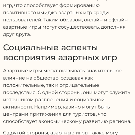
игр, что способствует формированию
позитивного имиджа азартных игр среди
пользователей. Таким образом, онлайн и офлайн
азартные игры могут сосуществовать, дополняя
друг друга.
Социальные аспекты
восприятия азартных игр
Азартные игры могут оказывать значительное
влияние на общество, создавая как
положительные, так и отрицательные
последствия. С одной стороны, они могут служить
источником развлечения и социальной
активности. Например, казино могут быть
центрами притяжения для туристов, что
способствует экономическому развитию региона.
С другой стороны, азартные игры также могут