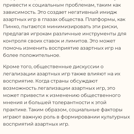
привести к социальным проблемам, таким как
зависимость. Это создает негативный имидж
азартных игр в глазах общества. Платформы, как
Пинко, пытаются минимизировать эти риски,
предлагая игрокам различные инструменты для
контроля своих ставок и лимитов. Это может
помочь изменить восприятие азартных игр на
более положительное.
Кроме того, общественные дискуссии о
легализации азартных игр также влияют на их
восприятие. Когда страны обсуждают
возможность легализации азартных игр, это
может привести к изменению общественного
мнения и большей толерантности к этой
практике. Таким образом, социальные факторы
играют важную роль в формировании культурных
восприятий азартных игр.