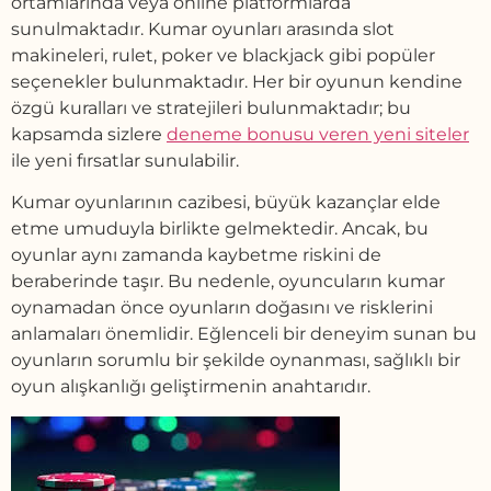
ortamlarında veya online platformlarda
sunulmaktadır. Kumar oyunları arasında slot
makineleri, rulet, poker ve blackjack gibi popüler
seçenekler bulunmaktadır. Her bir oyunun kendine
özgü kuralları ve stratejileri bulunmaktadır; bu
kapsamda sizlere
deneme bonusu veren yeni siteler
ile yeni fırsatlar sunulabilir.
Kumar oyunlarının cazibesi, büyük kazançlar elde
etme umuduyla birlikte gelmektedir. Ancak, bu
oyunlar aynı zamanda kaybetme riskini de
beraberinde taşır. Bu nedenle, oyuncuların kumar
oynamadan önce oyunların doğasını ve risklerini
anlamaları önemlidir. Eğlenceli bir deneyim sunan bu
oyunların sorumlu bir şekilde oynanması, sağlıklı bir
oyun alışkanlığı geliştirmenin anahtarıdır.