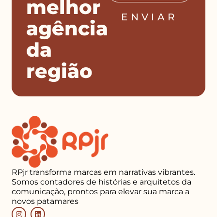
melhor
ENVIAR
agência
da
região
RPjr transforma marcas em narrativas vibrantes.
Somos contadores de histórias e arquitetos da
comunicação, prontos para elevar sua marca a
novos patamares