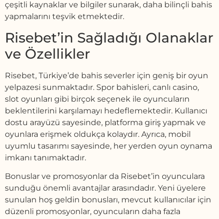
çeşitli kaynaklar ve bilgiler sunarak, daha bilinçli bahis
yapmalarını teşvik etmektedir.
Risebet’in Sağladığı Olanaklar
ve Özellikler
Risebet, Türkiye’de bahis severler için geniş bir oyun
yelpazesi sunmaktadır. Spor bahisleri, canlı casino,
slot oyunları gibi birçok seçenek ile oyuncuların
beklentilerini karşılamayı hedeflemektedir. Kullanıcı
dostu arayüzü sayesinde, platforma giriş yapmak ve
oyunlara erişmek oldukça kolaydır. Ayrıca, mobil
uyumlu tasarımı sayesinde, her yerden oyun oynama
imkanı tanımaktadır.
Bonuslar ve promosyonlar da Risebet’in oyunculara
sunduğu önemli avantajlar arasındadır. Yeni üyelere
sunulan hoş geldin bonusları, mevcut kullanıcılar için
düzenli promosyonlar, oyuncuların daha fazla