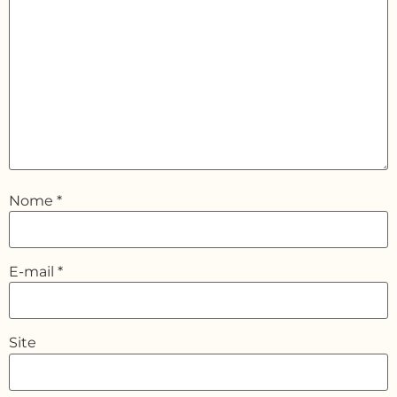
Nome
*
E-mail
*
Site