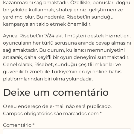
kazanmasını sağlamaktadır. Özellikle, bonusları doğru
bir şekilde kullanmak, stratejilerinizi geliştirmenize
yardımcı olur. Bu nedenle, Risebet’in sunduğu
kampanyaları takip etmek önemlidir.
Ayrıca, Risebet’in 7/24 aktif müşteri destek hizmetleri,
oyuncuların her türlü sorusuna anında cevap almasını
sağlamaktadır. Bu durum, kullanıcı memnuniyetini
artırarak, daha keyifli bir oyun deneyimi sunmaktadır.
Genel olarak, Risebet, sunduğu çeşitli imkanlar ve
güvenilir hizmeti ile Türkiye’nin en iyi online bahis
platformlarından biri olma yolundadır.
Deixe um comentário
O seu endereço de e-mail não será publicado.
Campos obrigatórios são marcados com
*
Comentário
*