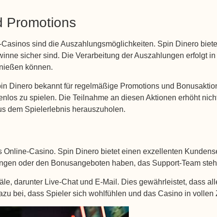
d Promotions
Casinos sind die Auszahlungsmöglichkeiten. Spin Dinero biete
nne sicher sind. Die Verarbeitung der Auszahlungen erfolgt in 
enießen können.
pin Dinero bekannt für regelmäßige Promotions und Bonusaktio
enlos zu spielen. Die Teilnahme an diesen Aktionen erhöht nich
us dem Spielerlebnis herauszuholen.
es Online-Casino. Spin Dinero bietet einen exzellenten Kundenser
ngen oder den Bonusangeboten haben, das Support-Team steht j
e, darunter Live-Chat und E-Mail. Dies gewährleistet, dass alle
azu bei, dass Spieler sich wohlfühlen und das Casino in volle