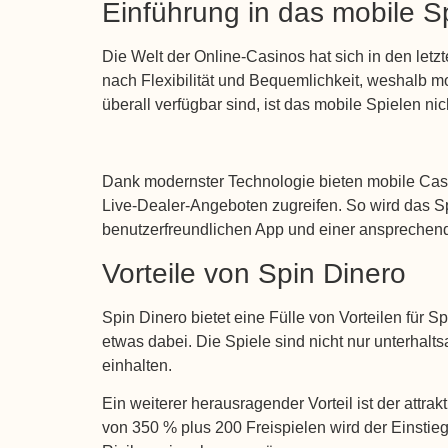
Einführung in das mobile S
Die Welt der Online-Casinos hat sich in den let
nach Flexibilität und Bequemlichkeit, weshalb 
überall verfügbar sind, ist das mobile Spielen ni
Dank modernster Technologie bieten mobile Casi
Live-Dealer-Angeboten zugreifen. So wird das S
benutzerfreundlichen App und einer ansprechen
Vorteile von Spin Dinero
Spin Dinero bietet eine Fülle von Vorteilen für S
etwas dabei. Die Spiele sind nicht nur unterhal
einhalten.
Ein weiterer herausragender Vorteil ist der att
von 350 % plus 200 Freispielen wird der Einstie