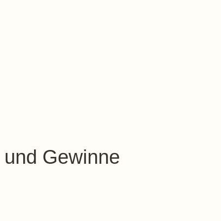
o und Gewinne