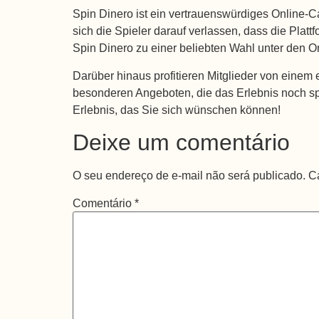
Spin Dinero ist ein vertrauenswürdiges Online-Ca
sich die Spieler darauf verlassen, dass die Plat
Spin Dinero zu einer beliebten Wahl unter den O
Darüber hinaus profitieren Mitglieder von einem
besonderen Angeboten, die das Erlebnis noch sp
Erlebnis, das Sie sich wünschen können!
Deixe um comentário
O seu endereço de e-mail não será publicado.
C
Comentário
*