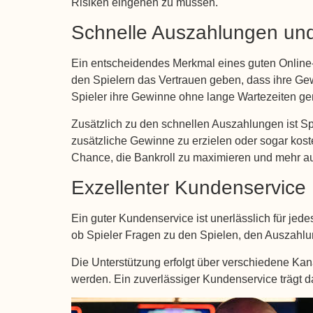
Risiken eingehen zu müssen.
Schnelle Auszahlungen un
Ein entscheidendes Merkmal eines guten Online-
den Spielern das Vertrauen geben, dass ihre Gewi
Spieler ihre Gewinne ohne lange Wartezeiten g
Zusätzlich zu den schnellen Auszahlungen ist S
zusätzliche Gewinne zu erzielen oder sogar kost
Chance, die Bankroll zu maximieren und mehr a
Exzellenter Kundenservice
Ein guter Kundenservice ist unerlässlich für jed
ob Spieler Fragen zu den Spielen, den Auszahlu
Die Unterstützung erfolgt über verschiedene Kanäl
werden. Ein zuverlässiger Kundenservice trägt d