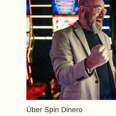
Über Spin Dinero