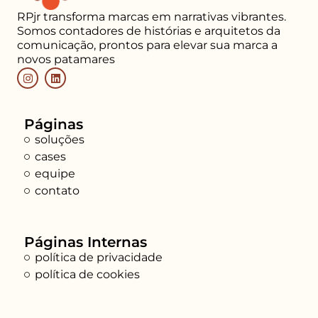
RPjr transforma marcas em narrativas vibrantes.
Somos contadores de histórias e arquitetos da
comunicação, prontos para elevar sua marca a
novos patamares
Páginas
soluções
cases
equipe
contato
Páginas Internas
política de privacidade
política de cookies