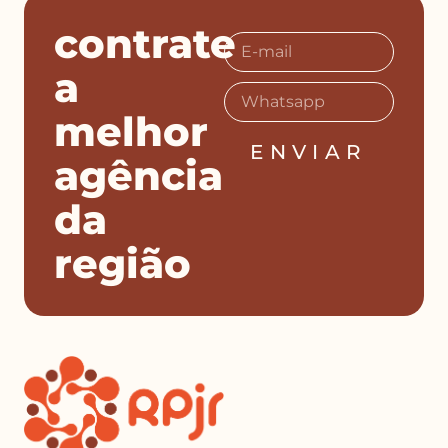
contrate
a
melhor
ENVIAR
agência
da
região