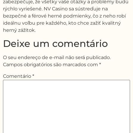
zabezpečuje, že všetky vaše otázky a problémy budú
rýchlo vyriešené. NV Casino sa sústreďuje na
bezpečné a férové herné podmienky, čo z neho robí
ideálnu voľbu pre každého, kto chce zažiť kvalitný
herný zážitok.
Deixe um comentário
O seu endereço de e-mail não será publicado.
Campos obrigatórios são marcados com
*
Comentário
*