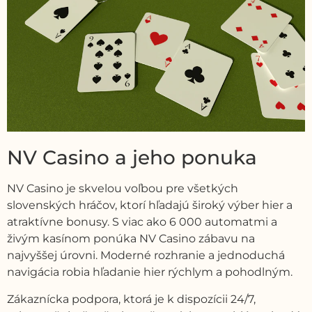
NV Casino a jeho ponuka
NV Casino je skvelou voľbou pre všetkých
slovenských hráčov, ktorí hľadajú široký výber hier a
atraktívne bonusy. S viac ako 6 000 automatmi a
živým kasínom ponúka NV Casino zábavu na
najvyššej úrovni. Moderné rozhranie a jednoduchá
navigácia robia hľadanie hier rýchlym a pohodlným.
Zákaznícka podpora, ktorá je k dispozícii 24/7,