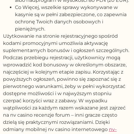
albo nadprogram w wysokości 80 PLN (20 EUR).
Co Więcej, wszelkie sprawy wykonywane w
kasynie są w pełni zabezpieczone, co zapewnia
ochronę Twoich danych osobowych i
pieniężnych.
Użytkowanie na stronie rejestracyjnego spośród
kodami promocyjnymi umożliwia aktywację
suplementarnych bonusów i ogłoszeń szczególnych.
Podczas przebiegu rejestracji, użytkownicy mogą
wprowadzić kod bonusowy w określonym obszarze,
najczęściej w kolejnym etapie zapisu. Korzystając z
powyższych ogłoszeń, powinno się zapoznać się z
pierwotnego warunkami, żeby w pełni wykorzystać
dostępne możliwości i w najwyższym stopniu
czerpać korzyści wraz z zabawy. W wypadku
wątpliwości za każdym razem wskazane jest zajrzeć
na nv casino recenzje forum – inni gracze często
dzielą się praktycznymi rozwiązaniami. Dzięki
odmiany mobilnej nv casino internetowego
nv-