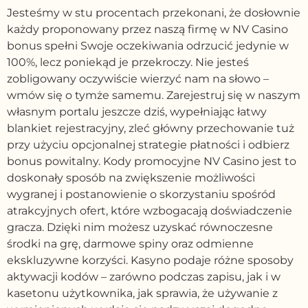
Jesteśmy w stu procentach przekonani, że dosłownie
każdy proponowany przez naszą firmę w NV Casino
bonus spełni Swoje oczekiwania odrzucić jedynie w
100%, lecz poniekąd je przekroczy. Nie jesteś
zobligowany oczywiście wierzyć nam na słowo –
wmów się o tymże samemu. Zarejestruj się w naszym
własnym portalu jeszcze dziś, wypełniając łatwy
blankiet rejestracyjny, zleć główny przechowanie tuż
przy użyciu opcjonalnej strategie płatności i odbierz
bonus powitalny. Kody promocyjne NV Casino jest to
doskonały sposób na zwiększenie możliwości
wygranej i postanowienie o skorzystaniu spośród
atrakcyjnych ofert, które wzbogacają doświadczenie
gracza. Dzięki nim możesz uzyskać równoczesne
środki na grę, darmowe spiny oraz odmienne
ekskluzywne korzyści. Kasyno podaje różne sposoby
aktywacji kodów – zarówno podczas zapisu, jak i w
kasetonu użytkownika, jak sprawia, że używanie z