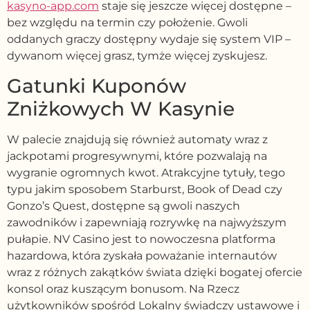
kasyno-app.com
staje się jeszcze więcej dostępne –
bez względu na termin czy położenie. Gwoli
oddanych graczy dostępny wydaje się system VIP –
dywanom więcej grasz, tymże więcej zyskujesz.
Gatunki Kuponów
Zniżkowych W Kasynie
W palecie znajdują się również automaty wraz z
jackpotami progresywnymi, które pozwalają na
wygranie ogromnych kwot. Atrakcyjne tytuły, tego
typu jakim sposobem Starburst, Book of Dead czy
Gonzo’s Quest, dostępne są gwoli naszych
zawodników i zapewniają rozrywkę na najwyższym
pułapie. NV Casino jest to nowoczesna platforma
hazardowa, która zyskała poważanie internautów
wraz z różnych zakątków świata dzięki bogatej ofercie
konsol oraz kuszącym bonusom. Na Rzecz
użytkowników spośród Lokalny świadczy ustawowe i