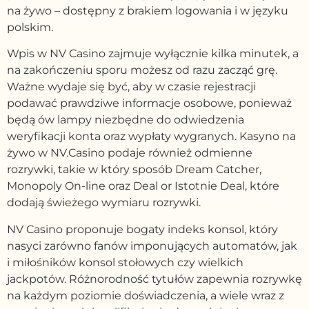
na żywo – dostępny z brakiem logowania i w języku
polskim.
Wpis w NV Casino zajmuje wyłącznie kilka minutek, a
na zakończeniu sporu możesz od razu zacząć grę.
Ważne wydaje się być, aby w czasie rejestracji
podawać prawdziwe informacje osobowe, ponieważ
będą ów lampy niezbędne do odwiedzenia
weryfikacji konta oraz wypłaty wygranych. Kasyno na
żywo w NV.Casino podaje również odmienne
rozrywki, takie w który sposób Dream Catcher,
Monopoly On-line oraz Deal or Istotnie Deal, które
dodają świeżego wymiaru rozrywki.
NV Casino proponuje bogaty indeks konsol, który
nasyci zarówno fanów imponujących automatów, jak
i miłośników konsol stołowych czy wielkich
jackpotów. Różnorodność tytułów zapewnia rozrywkę
na każdym poziomie doświadczenia, a wiele wraz z