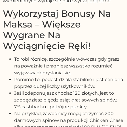
wymienionych wydaje się nadzwyczaj dogodne.
Wykorzystaj Bonusy Na
Maksa – Większe
Wygrane Na
Wyciągnięcie Ręki!
To robi różnicę, szczególnie wówczas gdy grasz
na poważnie i pragniesz wszystko rozumieć
wyjąwszy domyślania się.
Pomimo to, podest działa stabilnie i jest ceniona
poprzez dużej liczby użytkowników.
Jeśli zdeponujesz chociaż 120 złotych, jest to
zdobędziesz pięćdziesiąt gratisowych spinów,
7% cashbacku i potrójne punkty.
Na przykład, zawodnicy mogą otrzymać 200
darmowych spinów na produkcji Chicken Chase