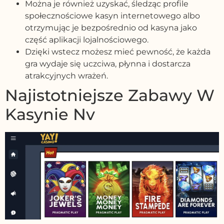
Można je również uzyskać, śledząc profile
społecznościowe kasyn internetowego albo
otrzymując je bezpośrednio od kasyna jako
część aplikacji lojalnościowego.
Dzięki wstecz możesz mieć pewność, że każda
gra wydaje się uczciwa, płynna i dostarcza
atrakcyjnych wrażeń.
Najistotniejsze Zabawy W
Kasynie Nv