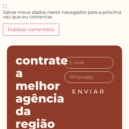
Salvar meus dados neste navegador para a próxima
vez que eu comentar.
contrate
a
melhor
ENVIAR
agência
da
região