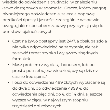
wiedzie do odwiedzenia trudności w znalezieniu
łatwo dostępnych wiadomości. Gracze, którzy pragną
płynniejszego doświadczenia, zalecają poprawę
prędkości riposty i jasności, szczególnie w sprawie
owego, jakim sposobem zabawy przyczyniają się do
punktów lojalnościowych.
Czat na żywo dostępny jest 24/7, a obsługa zdoła
nie tylko odpowiedzieć na zapytania, ale też
załatwić temat szybko i wyjąwszy zbędnych
formułek.
Masz problem z wypłatą, bonusem, lub po
prostu potrzebujesz wiedzieć, czy są dziś nv
casino free spins?
Ilości do odwiedzenia 499 złotych wypłacane są
do dwa dni, do odwiedzenia 4999 € do
odwiedzenia pięć dni, do € do 14 dni, a jeszcze
wyższe w ciągu w najwyższym stopniu
trzydzieści dni roboczych.