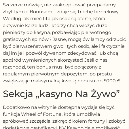
Szczerze mówiąc, nie zaakceptować przepadamy
zbyt tymże Bonusem – zdaje się trochę bezcelowy.
Według jak mieć fita jak osobną ofertę, która
aktywnie karze ludzi, którzy chcą włożyć dużo
pieniędzy do kasyna, pozbawiając pierwotnego
gratisowych spinów? Jasne, mogą ów lampy odrzucić
być pierwszeństwem gwoli tych osób, ale i faktycznie
daj im je i pozwól dywanom zdecydować, lub chcą
spośród wymienionych skorzystać! Jeśli o nas
rozchodzi, ten bonus musi być połączony z
regularnym pierwotnym depozytem, po prostu
zwiększając maksymalną kwotę bonusu do 5000 €.
Sekcja „kasyno Na Żywo”
Dodatkowo na witrynie dostępna wydaje się być
funkcja Wheel of Fortune, która umożliwia
spróbować szczęścia, zakręcić kołem fortuny i zdobyć
dodatkowe gratyfikacyj. NV Kasyno daje możliwość