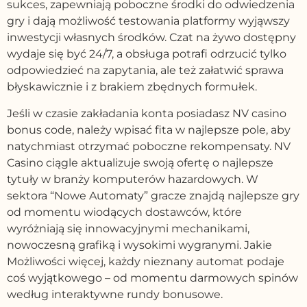
sukces, zapewniają poboczne środki do odwiedzenia
gry i dają możliwość testowania platformy wyjąwszy
inwestycji własnych środków. Czat na żywo dostępny
wydaje się być 24/7, a obsługa potrafi odrzucić tylko
odpowiedzieć na zapytania, ale też załatwić sprawa
błyskawicznie i z brakiem zbędnych formułek.
Jeśli w czasie zakładania konta posiadasz NV casino
bonus code, należy wpisać fita w najlepsze pole, aby
natychmiast otrzymać poboczne rekompensaty. NV
Casino ciągle aktualizuje swoją ofertę o najlepsze
tytuły w branży komputerów hazardowych. W
sektora “Nowe Automaty” gracze znajdą najlepsze gry
od momentu wiodących dostawców, które
wyróżniają się innowacyjnymi mechanikami,
nowoczesną grafiką i wysokimi wygranymi. Jakie
Możliwości więcej, każdy nieznany automat podaje
coś wyjątkowego – od momentu darmowych spinów
według interaktywne rundy bonusowe.