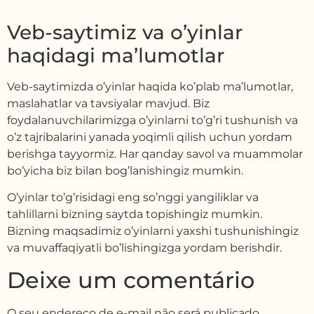
Veb-saytimiz va o’yinlar
haqidagi ma’lumotlar
Veb-saytimizda o’yinlar haqida ko’plab ma’lumotlar,
maslahatlar va tavsiyalar mavjud. Biz
foydalanuvchilarimizga o’yinlarni to’g’ri tushunish va
o’z tajribalarini yanada yoqimli qilish uchun yordam
berishga tayyormiz. Har qanday savol va muammolar
bo’yicha biz bilan bog’lanishingiz mumkin.
O’yinlar to’g’risidagi eng so’nggi yangiliklar va
tahlillarni bizning saytda topishingiz mumkin.
Bizning maqsadimiz o’yinlarni yaxshi tushunishingiz
va muvaffaqiyatli bo’lishingizga yordam berishdir.
Deixe um comentário
O seu endereço de e-mail não será publicado.