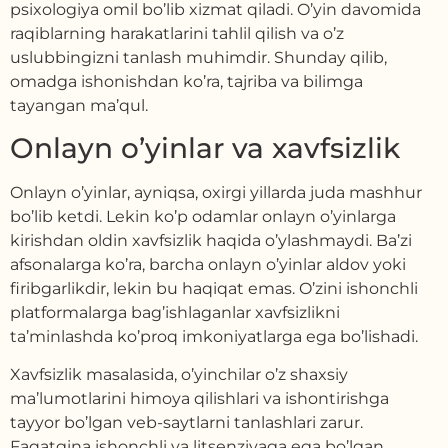
psixologiya omil bo’lib xizmat qiladi. O’yin davomida
raqiblarning harakatlarini tahlil qilish va o’z
uslubbingizni tanlash muhimdir. Shunday qilib,
omadga ishonishdan ko’ra, tajriba va bilimga
tayangan ma’qul.
Onlayn o’yinlar va xavfsizlik
Onlayn o’yinlar, ayniqsa, oxirgi yillarda juda mashhur
bo’lib ketdi. Lekin ko’p odamlar onlayn o’yinlarga
kirishdan oldin xavfsizlik haqida o’ylashmaydi. Ba’zi
afsonalarga ko’ra, barcha onlayn o’yinlar aldov yoki
firibgarlikdir, lekin bu haqiqat emas. O’zini ishonchli
platformalarga bag’ishlaganlar xavfsizlikni
ta’minlashda ko’proq imkoniyatlarga ega bo’lishadi.
Xavfsizlik masalasida, o’yinchilar o’z shaxsiy
ma’lumotlarini himoya qilishlari va ishontirishga
tayyor bo’lgan veb-saytlarni tanlashlari zarur.
Faqatgina ishonchli va litsenziyaga ega bo’lgan