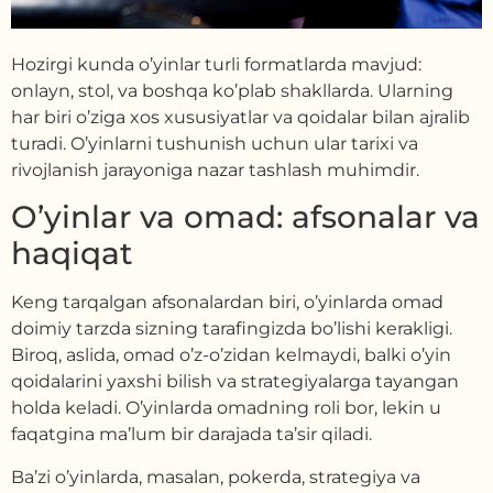
Hozirgi kunda o’yinlar turli formatlarda mavjud:
onlayn, stol, va boshqa ko’plab shakllarda. Ularning
har biri o’ziga xos xususiyatlar va qoidalar bilan ajralib
turadi. O’yinlarni tushunish uchun ular tarixi va
rivojlanish jarayoniga nazar tashlash muhimdir.
O’yinlar va omad: afsonalar va
haqiqat
Keng tarqalgan afsonalardan biri, o’yinlarda omad
doimiy tarzda sizning tarafingizda bo’lishi kerakligi.
Biroq, aslida, omad o’z-o’zidan kelmaydi, balki o’yin
qoidalarini yaxshi bilish va strategiyalarga tayangan
holda keladi. O’yinlarda omadning roli bor, lekin u
faqatgina ma’lum bir darajada ta’sir qiladi.
Ba’zi o’yinlarda, masalan, pokerda, strategiya va