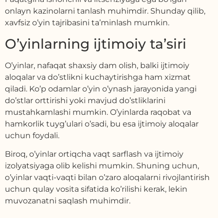
onlayn kazinolarni tanlash muhimdir. Shunday qilib,
xavfsiz o’yin tajribasini ta’minlash mumkin.
O’yinlarning ijtimoiy ta’siri
O’yinlar, nafaqat shaxsiy dam olish, balki ijtimoiy
aloqalar va do’stlikni kuchaytirishga ham xizmat
qiladi. Ko’p odamlar o’yin o’ynash jarayonida yangi
do’stlar orttirishi yoki mavjud do’stliklarini
mustahkamlashi mumkin. O’yinlarda raqobat va
hamkorlik tuyg’ulari o’sadi, bu esa ijtimoiy aloqalar
uchun foydali.
Biroq, o’yinlar ortiqcha vaqt sarflash va ijtimoiy
izolyatsiyaga olib kelishi mumkin. Shuning uchun,
o’yinlar vaqti-vaqti bilan o’zaro aloqalarni rivojlantirish
uchun qulay vosita sifatida ko’rilishi kerak, lekin
muvozanatni saqlash muhimdir.